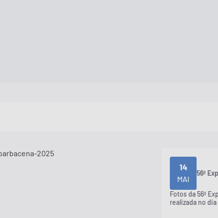
14
56ª Ex
MAI
Fotos da 56ª Ex
realizada no dia