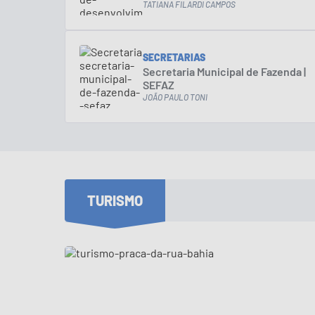
SEDEC
TATIANA FILARDI CAMPOS
SECRETARIAS
Secretaria Municipal de Fazenda |
SEFAZ
JOÃO PAULO TONI
TURISMO