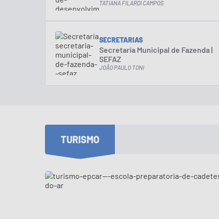
SEDEC
TATIANA FILARDI CAMPOS
SECRETARIAS
Secretaria Municipal de Fazenda |
SEFAZ
JOÃO PAULO TONI
TURISMO