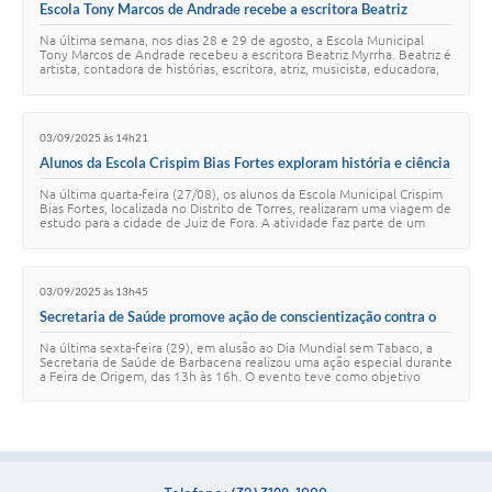
Escola Tony Marcos de Andrade recebe a escritora Beatriz
Myrrha em ações de incentivo à leitura e cultura
Na última semana, nos dias 28 e 29 de agosto, a Escola Municipal
Tony Marcos de Andrade recebeu a escritora Beatriz Myrrha. Beatriz é
artista, contadora de histórias, escritora, atriz, musicista, educadora,
mediadora de …
03/09/2025 às 14h21
Alunos da Escola Crispim Bias Fortes exploram história e ciência
em visita a Juiz de Fora
Na última quarta-feira (27/08), os alunos da Escola Municipal Crispim
Bias Fortes, localizada no Distrito de Torres, realizaram uma viagem de
estudo para a cidade de Juiz de Fora. A atividade faz parte de um
Projeto Int…
03/09/2025 às 13h45
Secretaria de Saúde promove ação de conscientização contra o
tabagismo e incentiva hábitos saudáveis na Feira de origem
Na última sexta-feira (29), em alusão ao Dia Mundial sem Tabaco, a
Secretaria de Saúde de Barbacena realizou uma ação especial durante
a Feira de Origem, das 13h às 16h. O evento teve como objetivo
conscientizar a popula…