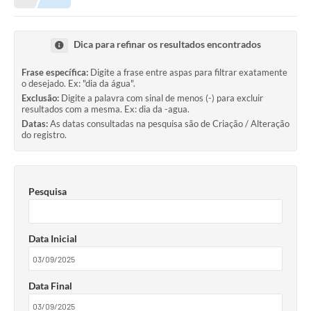
Meio Ambiente
EDOB
Dica para refinar os resultados encontrados
Ouvidoria
Frase específica:
Digite a frase entre aspas para filtrar exatamente
o desejado. Ex: "dia da água".
Transparência
Exclusão:
Digite a palavra com sinal de menos (-) para excluir
resultados com a mesma. Ex: dia da -agua.
Serviços
Datas:
As datas consultadas na pesquisa são de Criação / Alteração
do registro.
Visite Barbacena
Divulgação de Vagas SEDUC
Pesquisa
Servidor
PPP
Data Inicial
PPA - PLANO PLURIANUAL 2026/2029
PCA (Planos de Contratações Anuais)
Data Final
E-SUS