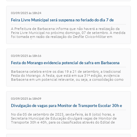
Carta de Serviços
03/09/2025 às 18h24
Arquivos para Download
Feira Livre Municipal será suspensa no feriado do dia 7 de
setembro
Legislação
A Prefeitura de Barbacena informa que não haverá a realização da
Feira Livre Municipal no próximo domingo, 07 de setembro. A medida
foi tomada em razão da realização do Desfile Cívico-Militar em
Telefones Úteis
comemoração à Independênc…
Transparência
03/09/2025 às 18h16
SIC
Festa do Morango evidencia potencial de safra em Barbacena
que atinge 3.500 Toneladas, com forte predomínio da
Barbacena celebra entre os dias 19 a 21 de setembro, a tradicional
Agricultura Familiar
Festa do Morango. A festa, que está em sua 31ª edição, evidencia
Barbacena em um potencial relevante, ou seja, a consolidação como
um polo da fruticultur…
03/09/2025 às 18h09
Divulgação de vagas para Monitor de Transporte Escolar 30h e
40h
No dia 05 de setembro de 2025, sexta-feira, às 8 (oito) horas, a
Secretaria Municipal de Educação divulgará vagas de Monitor de
Transporte 30h e 40h, para os classificados através do Edital de
Processo Seletivo Público S…