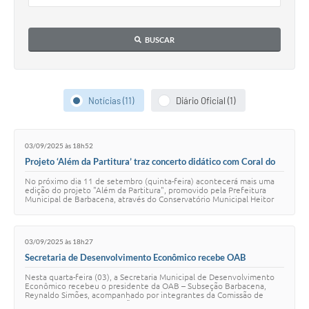
Conta de água (SAS)
BUSCAR
Cultura
PNAB 2026 - Ciclo 2
Revistas
Notícias (11)
Diário Oficial (1)
Intranet
03/09/2025 às 18h52
Plano Diretor e Mobilidade Urbana
Projeto ‘Além da Partitura’ traz concerto didático com Coral do
Conservatório em Barbacena
3º Jornada Empreendedora BQ
No próximo dia 11 de setembro (quinta-feira) acontecerá mais uma
edição do projeto "Além da Partitura", promovido pela Prefeitura
Municipal de Barbacena, através do Conservatório Municipal Heitor
Festival Gastronômico
Villa-Lobos. Para esta e…
Emprega Barbacena
03/09/2025 às 18h27
Secretaria de Desenvolvimento Econômico recebe OAB
Plano Municipal de Saneamento Básico
Barbacena para alinhamento de projetos
Nesta quarta-feira (03), a Secretaria Municipal de Desenvolvimento
Econômico recebeu o presidente da OAB – Subseção Barbacena,
Regularização de bairros
Reynaldo Simões, acompanhado por integrantes da Comissão de
Direito Empresarial. A reunião te…