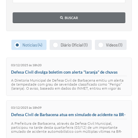
Conta de água (SAS)
BUSCAR
Cultura
PNAB 2026 - Ciclo 2
Revistas
Notícias (4)
Diário Oficial (1)
Vídeos (1)
Intranet
03/12/2025 às 18h20
Plano Diretor e Mobilidade Urbana
Defesa Civil divulga boletim com alerta “laranja” de chuvas
3º Jornada Empreendedora BQ
A Diretoria Municipal de Defesa Civil de Barbacena emitiu um alerta
de tempestade com grau de severidade classificado como "Perigo"
(laranja). O aviso, baseado em dados do INMET, entrou em vigor às
Festival Gastronômico
10h desta quarta-feira…
Emprega Barbacena
03/12/2025 às 18h09
Defesa Civil de Barbacena atua em simulado de acidente na BR-
Plano Municipal de Saneamento Básico
040
A Prefeitura de Barbacena, através da Defesa Civil Municipal,
participou na tarde desta quarta-feira (03/12) de um importante
Regularização de bairros
simulado de acidente automobilístico com múltiplas vítimas na BR-
040. A operação, realizada no…