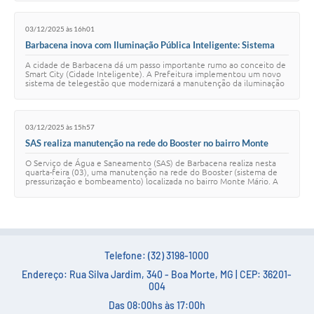
Carta de Serviços
03/12/2025 às 16h01
Arquivos para Download
Barbacena inova com Iluminação Pública Inteligente: Sistema
detecta lâmpadas queimadas automaticamente
Legislação
A cidade de Barbacena dá um passo importante rumo ao conceito de
Smart City (Cidade Inteligente). A Prefeitura implementou um novo
sistema de telegestão que modernizará a manutenção da iluminação
Telefones Úteis
pública. A principal nov…
Transparência
03/12/2025 às 15h57
SIC
SAS realiza manutenção na rede do Booster no bairro Monte
Mário nesta quarta-feira
O Serviço de Água e Saneamento (SAS) de Barbacena realiza nesta
quarta-feira (03), uma manutenção na rede do Booster (sistema de
pressurização e bombeamento) localizada no bairro Monte Mário. A
ação das equipes técnicas …
Telefone: (32) 3198-1000
Endereço: Rua Silva Jardim, 340 - Boa Morte, MG | CEP: 36201-
004
Das 08:00hs às 17:00h