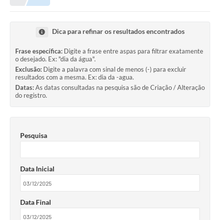
Meio Ambiente
EDOB
Dica para refinar os resultados encontrados
Ouvidoria
Frase específica:
Digite a frase entre aspas para filtrar exatamente
o desejado. Ex: "dia da água".
Transparência
Exclusão:
Digite a palavra com sinal de menos (-) para excluir
resultados com a mesma. Ex: dia da -agua.
Serviços
Datas:
As datas consultadas na pesquisa são de Criação / Alteração
do registro.
Visite Barbacena
Divulgação de Vagas SEDUC
Pesquisa
Servidor
PPP
Data Inicial
PPA - PLANO PLURIANUAL 2026/2029
PCA (Planos de Contratações Anuais)
Data Final
E-SUS