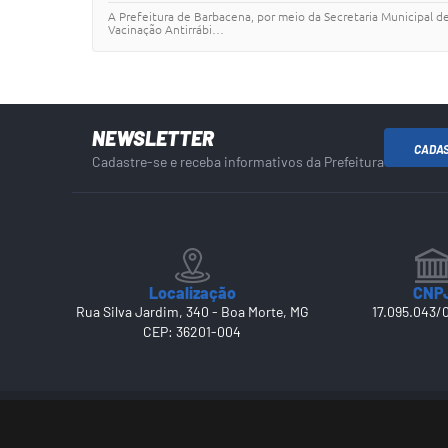
A Prefeitura de Barbacena, por meio da Secretaria Municipal de
Vacinação Antirrábi…
NEWSLETTER
CADA
Cadastre-se e receba informativos da Prefeitura
Localização
CNP
Rua Silva Jardim, 340 - Boa Morte, MG
17.095.043/
CEP: 36201-004