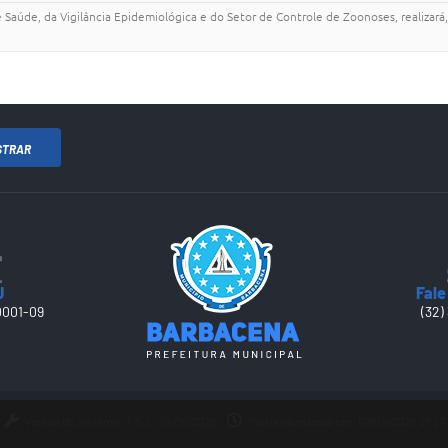
 Saúde, da Vigilância Epidemiológica e do Setor de Controle de Zoonoses, realizará
STRAR
J
Fale
0001-09
(32)
Versão do Sistema: 3.5.3 - 19/06/2026
Portal atualizado em: 07/08/2026 21:57