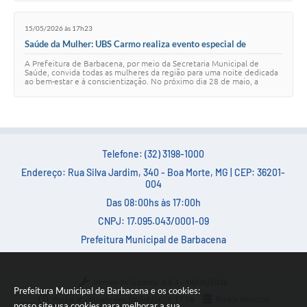
Carta de Serviços
15/05/2026 às 17h23
Arquivos para Download
Saúde da Mulher: UBS Carmo realiza evento especial de
prevenção e cuidado no dia 28 de maio
Legislação
A Prefeitura de Barbacena, por meio da Secretaria Municipal de
Saúde, convida todas as mulheres da região para uma noite dedicada
ao bem-estar e à conscientização. No próximo dia 28 de maio, a
Telefones Úteis
Unidade Básica de Saúde (UB…
Transparência
SIC
Telefone: (32) 3198-1000
Endereço: Rua Silva Jardim, 340 - Boa Morte, MG | CEP: 36201-
004
Das 08:00hs às 17:00h
CNPJ: 17.095.043/0001-09
Prefeitura Municipal de Barbacena
Versão do Sistema:
3.5.3 - 19/06/2026
Prefeitura Municipal de Barbacena e os cookies:
Portal atualizado em:
06/08/2026 17:58
Dados Abertos
nosso site usa cookies para melhorar a sua