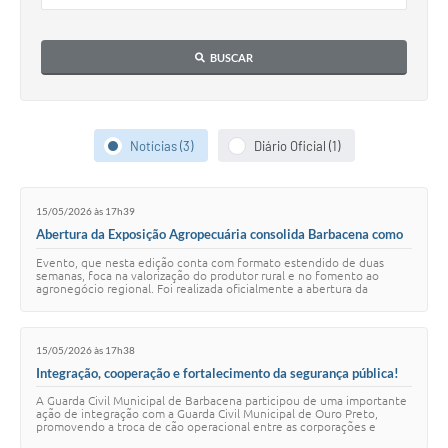
Conta de água (SAS)
BUSCAR
Cultura
PNAB 2026 - Ciclo 2
Revistas
Notícias (3)
Diário Oficial (1)
Intranet
15/05/2026 às 17h39
Plano Diretor e Mobilidade Urbana
Abertura da Exposição Agropecuária consolida Barbacena como
polo produtivo em Minas Gerais
3º Jornada Empreendedora BQ
Evento, que nesta edição conta com formato estendido de duas
semanas, foca na valorização do produtor rural e no fomento ao
agronegócio regional. Foi realizada oficialmente a abertura da
Festival Gastronômico
Exposição Agropecuária de Barbace…
Emprega Barbacena
15/05/2026 às 17h38
Integração, cooperação e fortalecimento da segurança pública!
Plano Municipal de Saneamento Básico
A Guarda Civil Municipal de Barbacena participou de uma importante
ação de integração com a Guarda Civil Municipal de Ouro Preto,
Regularização de bairros
promovendo a troca de cão operacional entre as corporações e
fortalecendo ainda mais a par…