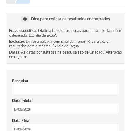
Meio Ambiente
EDOB
Dica para refinar os resultados encontrados
Ouvidoria
Frase específica:
Digite a frase entre aspas para filtrar exatamente
o desejado. Ex: "dia da água".
Transparência
Exclusão:
Digite a palavra com sinal de menos (-) para excluir
resultados com a mesma. Ex: dia da -agua.
Serviços
Datas:
As datas consultadas na pesquisa são de Criação / Alteração
do registro.
Visite Barbacena
Divulgação de Vagas SEDUC
Pesquisa
Servidor
PPP
Data Inicial
PPA - PLANO PLURIANUAL 2026/2029
PCA (Planos de Contratações Anuais)
Data Final
E-SUS