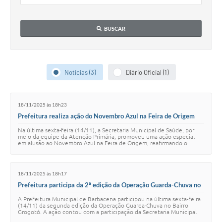
Conta de água (SAS)
BUSCAR
Cultura
PNAB 2026 - Ciclo 2
Revistas
Notícias (3)
Diário Oficial (1)
Intranet
18/11/2025 às 18h23
Plano Diretor e Mobilidade Urbana
Prefeitura realiza ação do Novembro Azul na Feira de Origem
para reforçar cuidados com a saúde do homem
3º Jornada Empreendedora BQ
Na última sexta-feira (14/11), a Secretaria Municipal de Saúde, por
meio da equipe da Atenção Primária, promoveu uma ação especial
em alusão ao Novembro Azul na Feira de Origem, reafirmando o
Festival Gastronômico
compromisso do município com…
Emprega Barbacena
18/11/2025 às 18h17
Prefeitura participa da 2ª edição da Operação Guarda-Chuva no
Plano Municipal de Saneamento Básico
Bairro Grogotó
A Prefeitura Municipal de Barbacena participou na última sexta-feira
(14/11) da segunda edição da Operação Guarda-Chuva no Bairro
Regularização de bairros
Grogotó. A ação contou com a participação da Secretaria Municipal
de Saúde através dos Age…