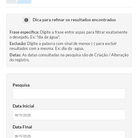
Meio Ambiente
EDOB
Dica para refinar os resultados encontrados
Ouvidoria
Frase específica:
Digite a frase entre aspas para filtrar exatamente
o desejado. Ex: "dia da água".
Transparência
Exclusão:
Digite a palavra com sinal de menos (-) para excluir
resultados com a mesma. Ex: dia da -agua.
Serviços
Datas:
As datas consultadas na pesquisa são de Criação / Alteração
do registro.
Visite Barbacena
Divulgação de Vagas SEDUC
Pesquisa
Servidor
PPP
Data Inicial
PPA - PLANO PLURIANUAL 2026/2029
PCA (Planos de Contratações Anuais)
Data Final
E-SUS