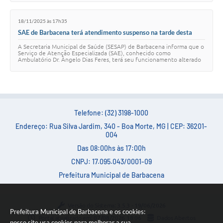
Carta de Serviços
18/11/2025 às 17h35
Arquivos para Download
SAE de Barbacena terá atendimento suspenso na tarde desta
quarta-feira
Legislação
A Secretaria Municipal de Saúde (SESAP) de Barbacena informa que o
Serviço de Atenção Especializada (SAE), conhecido como
Ambulatório Dr. Ângelo Dias Feres, terá seu funcionamento alterado
Telefones Úteis
nesta quarta-feira, 19 de novem…
Transparência
SIC
Telefone: (32) 3198-1000
Endereço: Rua Silva Jardim, 340 - Boa Morte, MG | CEP: 36201-
004
Das 08:00hs às 17:00h
CNPJ: 17.095.043/0001-09
Prefeitura Municipal de Barbacena
Versão do Sistema:
3.5.3 - 19/06/2026
Prefeitura Municipal de Barbacena e os cookies:
Portal atualizado em:
07/08/2026 18:06
Dados Abertos
nosso site usa cookies para melhorar a sua