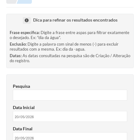
Meio Ambiente
EDOB
Dica para refinar os resultados encontrados
Ouvidoria
Frase específica:
Digite a frase entre aspas para filtrar exatamente
o desejado. Ex: "dia da água".
Transparência
Exclusão:
Digite a palavra com sinal de menos (-) para excluir
resultados com a mesma. Ex: dia da -agua.
Serviços
Datas:
As datas consultadas na pesquisa são de Criação / Alteração
do registro.
Visite Barbacena
Divulgação de Vagas SEDUC
Pesquisa
Servidor
PPP
Data Inicial
PPA - PLANO PLURIANUAL 2026/2029
PCA (Planos de Contratações Anuais)
Data Final
E-SUS