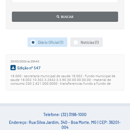
Conta de água (SAS)
BUSCAR
Cultura
PNAB 2026 - Ciclo 2
Revistas
Diário Oficial (1)
Notícias (1)
Intranet
20/05/2026 às 20h43
Plano Diretor e Mobilidade Urbana
Edição nº 547
3º Jornada Empreendedora BQ
18.000 - secretaria municipal de saude 18.002 - fundo municipal de
saude 18.002.10.302.3.2642-3.3.90.30.00.00.00.00 - material de
consumo 200 2.621.000.0000 - transferencias fundo a fundo de
Festival Gastronômico
recursos do sus provenientes …
Emprega Barbacena
Plano Municipal de Saneamento Básico
Telefone: (32) 3198-1000
Regularização de bairros
Endereço: Rua Silva Jardim, 340 - Boa Morte, MG | CEP: 36201-
004