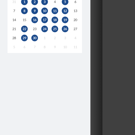
31
1
2
3
4
5
6
7
8
9
10
11
12
13
14
15
16
17
18
19
20
21
22
23
24
25
26
27
28
29
30
1
2
3
4
5
6
7
8
9
10
11