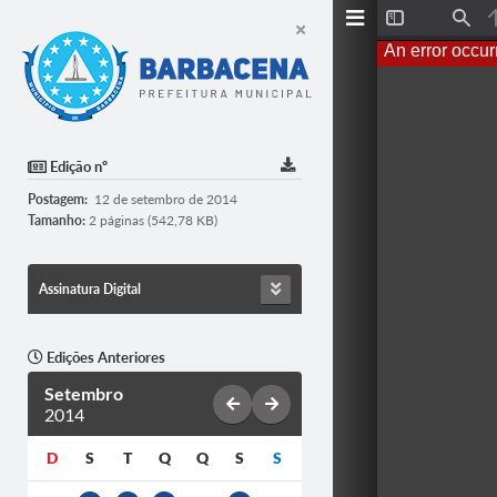
T
F
o
i
An error occur
g
n
g
d
l
e
S
i
d
Edição nº
e
b
Postagem:
12 de setembro de 2014
a
r
Tamanho:
2 páginas (542,78 KB)
Assinatura Digital
Edições Anteriores
Setembro
2014
D
S
T
Q
Q
S
S