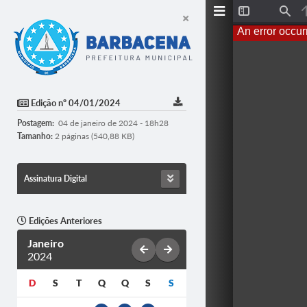
T
F
o
i
An error occur
g
n
g
d
l
e
S
i
d
Edição nº 04/01/2024
e
b
Postagem:
04 de janeiro de 2024 - 18h28
a
r
Tamanho:
2 páginas (540,88 KB)
Assinatura Digital
Edições Anteriores
Janeiro
2024
D
S
T
Q
Q
S
S