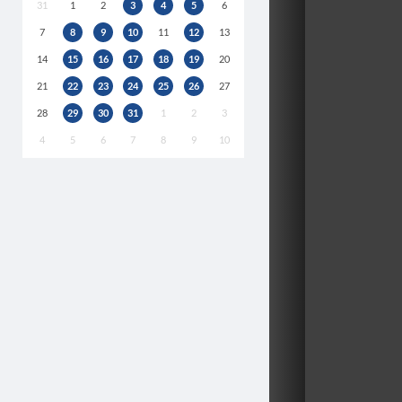
31
1
2
3
4
5
6
7
8
9
10
11
12
13
14
15
16
17
18
19
20
21
22
23
24
25
26
27
28
29
30
31
1
2
3
4
5
6
7
8
9
10