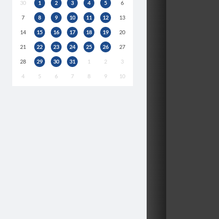
30
1
2
3
4
5
6
7
8
9
10
11
12
13
14
15
16
17
18
19
20
21
22
23
24
25
26
27
28
29
30
31
1
2
3
4
5
6
7
8
9
10