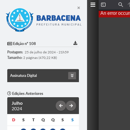
T
F
o
i
An error occur
g
n
g
d
l
e
S
i
d
Edição nº 108
e
b
Postagem:
25 de julho de 2024 - 21h59
a
r
Tamanho:
2 páginas (470,22 KB)
Assinatura Digital
Edições Anteriores
Julho
2024
D
S
T
Q
Q
S
S