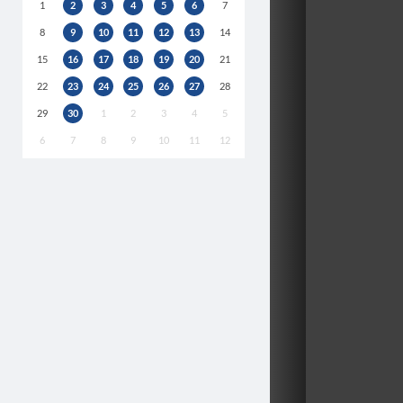
1
2
3
4
5
6
7
8
9
10
11
12
13
14
15
16
17
18
19
20
21
22
23
24
25
26
27
28
29
30
1
2
3
4
5
6
7
8
9
10
11
12