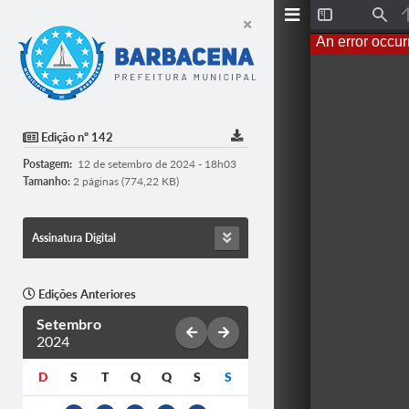
T
F
o
i
An error occur
g
n
g
d
l
e
S
i
d
Edição nº 142
e
b
Postagem:
12 de setembro de 2024 - 18h03
a
r
Tamanho:
2 páginas (774,22 KB)
Assinatura Digital
Edições Anteriores
Setembro
2024
D
S
T
Q
Q
S
S