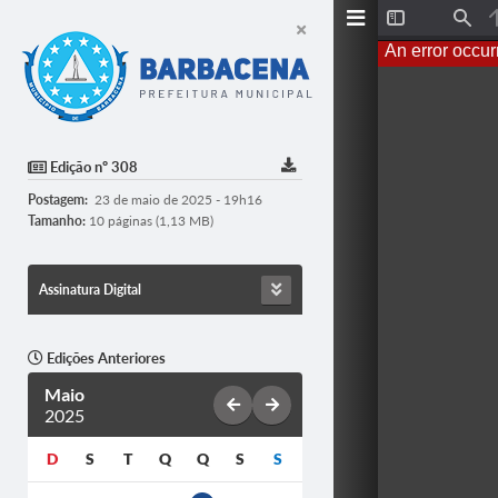
T
F
o
i
An error occur
g
n
g
d
l
e
S
i
d
Edição nº 308
e
b
Postagem:
23 de maio de 2025 - 19h16
a
r
Tamanho:
10 páginas (1,13 MB)
Assinatura Digital
Edições Anteriores
Maio
2025
D
S
T
Q
Q
S
S