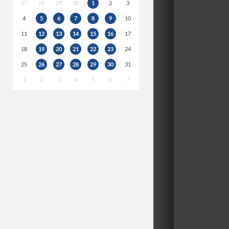
27
28
29
30
1
2
3
4
5
6
7
8
9
10
11
12
13
14
15
16
17
18
19
20
21
22
23
24
25
26
27
28
29
30
31
1
2
3
4
5
6
7