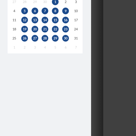
27
28
29
30
1
2
3
4
5
6
7
8
9
10
11
12
13
14
15
16
17
18
19
20
21
22
23
24
25
26
27
28
29
30
31
1
2
3
4
5
6
7