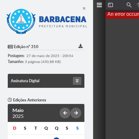
T
F
o
i
An error occur
g
n
g
d
l
e
S
i
d
Edição nº 310
e
b
Postagem:
27 de maio de 2025 - 20h54
a
r
Tamanho:
3 páginas (450,88 KB)
Assinatura Digital
Edições Anteriores
Maio
2025
D
S
T
Q
Q
S
S