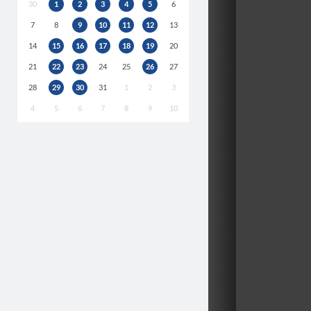
30
1
2
3
4
5
6
7
8
9
10
11
12
13
14
15
16
17
18
19
20
21
22
23
24
25
26
27
28
29
30
31
1
2
3
4
5
6
7
8
9
10