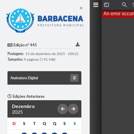
T
F
o
i
An error occur
g
n
g
d
l
e
S
i
d
Edição nº 445
e
b
Postagem:
15 de dezembro de 2025 - 20h22
a
r
Tamanho:
9 páginas (7,91 MB)
Assinatura Digital
Edições Anteriores
Dezembro
2025
D
S
T
Q
Q
S
S