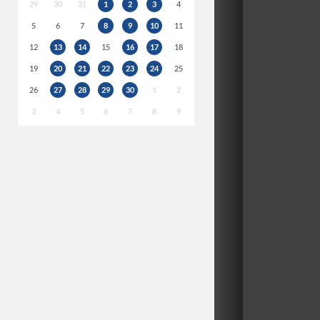
29
30
31
1
2
3
4
5
6
7
8
9
10
11
12
13
14
15
16
17
18
19
20
21
22
23
24
25
26
27
28
29
30
1
2
3
4
5
6
7
8
9