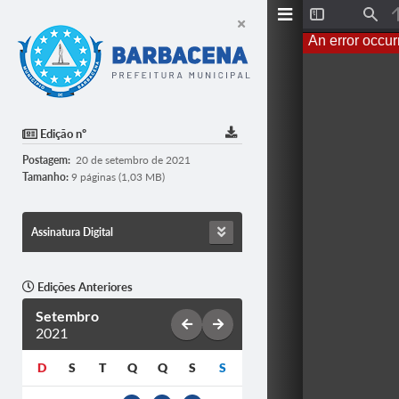
T
F
o
i
An error occur
g
n
g
d
l
e
S
i
d
Edição nº
e
b
Postagem:
20 de setembro de 2021
a
r
Tamanho:
9 páginas (1,03 MB)
Assinatura Digital
Edições Anteriores
Setembro
2021
D
S
T
Q
Q
S
S