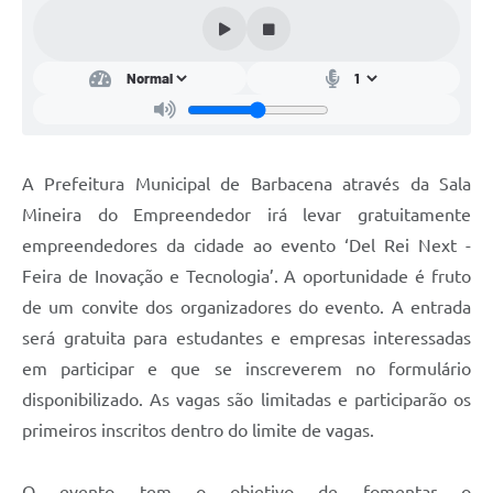
Conta de água (SAS)
Cultura
PNAB 2026 - Ciclo 2
Revistas
A Prefeitura Municipal de Barbacena através da Sala
Intranet
Mineira do Empreendedor irá levar gratuitamente
Plano Diretor e Mobilidade Urbana
empreendedores da cidade ao evento ‘Del Rei Next -
Feira de Inovação e Tecnologia’. A oportunidade é fruto
3º Jornada Empreendedora BQ
de um convite dos organizadores do evento. A entrada
Festival Gastronômico
será gratuita para estudantes e empresas interessadas
em participar e que se inscreverem no formulário
Emprega Barbacena
disponibilizado. As vagas são limitadas e participarão os
Plano Municipal de Saneamento Básico
primeiros inscritos dentro do limite de vagas.
Regularização de bairros
O evento tem o objetivo de fomentar o