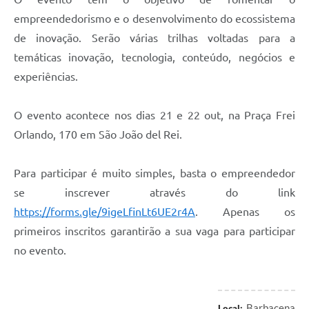
Carta de Serviços
empreendedorismo e o desenvolvimento do ecossistema
Arquivos para Download
de inovação. Serão várias trilhas voltadas para a
temáticas inovação, tecnologia, conteúdo, negócios e
Legislação
experiências.
Telefones Úteis
Transparência
O evento acontece nos dias 21 e 22 out, na Praça Frei
Orlando, 170 em São João del Rei.
SIC
Para participar é muito simples, basta o empreendedor
se inscrever através do link
https://forms.gle/9igeLfinLt6UE2r4A
. Apenas os
primeiros inscritos garantirão a sua vaga para participar
no evento.
Barbacena
Local: