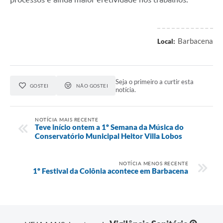
Carta de Serviços
Arquivos para Download
Barbacena
Local:
Legislação
Telefones Úteis
Transparência
Seja o primeiro a curtir esta
GOSTEI
NÃO GOSTEI
notícia.
SIC
NOTÍCIA MAIS RECENTE
Teve início ontem a 1º Semana da Música do
Conservatório Municipal Heitor Villa Lobos
NOTÍCIA MENOS RECENTE
1º Festival da Colônia acontece em Barbacena