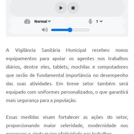
Conta de água (SAS)
Cultura
PNAB 2026 - Ciclo 2
Revistas
A Vigilância Sanitária Municipal recebeu novos
Intranet
equipamentos para apoiar os agentes nos trabalhos
Plano Diretor e Mobilidade Urbana
diários, dentre eles, tablets, mochilas e computadores
que serão de fundamental importância no desempenho
3º Jornada Empreendedora BQ
das suas atividades. Em breve setor também será
Festival Gastronômico
equipado com uniformes personalizados, o que garantirá
mais segurança para a população.
Emprega Barbacena
Plano Municipal de Saneamento Básico
Essas medidas visam fortalecer as ações do setor,
Regularização de bairros
proporcionando maior celeridade, modernidade nos
processos e ainda maior efetividade nos trabalhos.