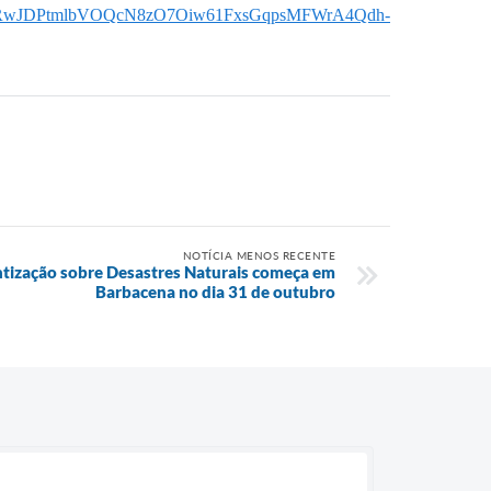
QLSf1RwJDPtmlbVOQcN8zO7Oiw61FxsGqpsMFWrA4Qdh-
NOTÍCIA MENOS RECENTE
tização sobre Desastres Naturais começa em
Barbacena no dia 31 de outubro