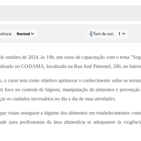
 MÍDIAS
RECEBA NOTÍCIAS
leitura:
Tom de voz:
0 de outubro de 2024, às 19h, um curso de capacitação com o tema "S
ealizado no CODAMA, localizado na Rua José Pimentel, 280, no bairro 
io, o curso tem como objetivo aprimorar o conhecimento sobre as normas 
 foco no controle de higiene, manipulação de alimentos e prevenção 
çar os cuidados necessários no dia a dia de suas atividades.
 visam assegurar a higiene dos alimentos em estabelecimentos como r
ade para profissionais da área alimentícia se adequarem às exigênc