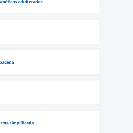
sméticos adulterados
rbacena
orma simplificada