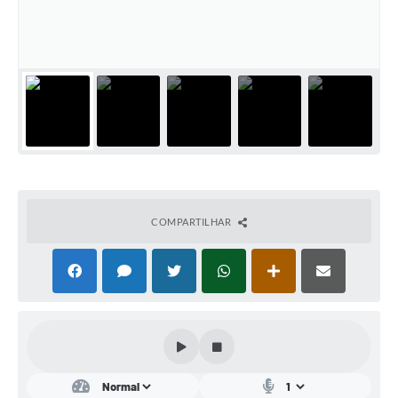
Conta de água (SAS)
Cultura
PNAB 2026 - Ciclo 2
Revistas
Intranet
Plano Diretor e Mobilidade Urbana
COMPARTILHAR
3º Jornada Empreendedora BQ
Festival Gastronômico
Emprega Barbacena
Plano Municipal de Saneamento Básico
Regularização de bairros