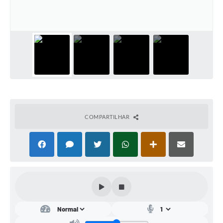
Conta de água (SAS)
Cultura
PNAB 2026 - Ciclo 2
Revistas
Intranet
Plano Diretor e Mobilidade Urbana
COMPARTILHAR
3º Jornada Empreendedora BQ
Festival Gastronômico
Emprega Barbacena
Plano Municipal de Saneamento Básico
Regularização de bairros