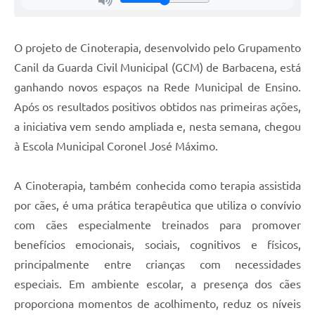
Carta de Serviços
Arquivos para Download
O projeto de Cinoterapia, desenvolvido pelo Grupamento
Legislação
Canil da Guarda Civil Municipal (GCM) de Barbacena, está
ganhando novos espaços na Rede Municipal de Ensino.
Telefones Úteis
Após os resultados positivos obtidos nas primeiras ações,
Transparência
a iniciativa vem sendo ampliada e, nesta semana, chegou
SIC
à Escola Municipal Coronel José Máximo.
A Cinoterapia, também conhecida como terapia assistida
por cães, é uma prática terapêutica que utiliza o convívio
com cães especialmente treinados para promover
benefícios emocionais, sociais, cognitivos e físicos,
principalmente entre crianças com necessidades
especiais. Em ambiente escolar, a presença dos cães
proporciona momentos de acolhimento, reduz os níveis