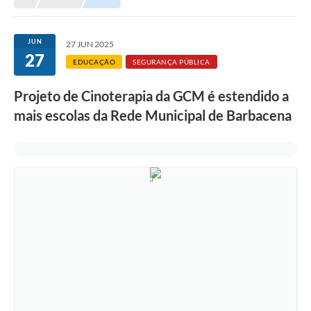
Meio Ambiente
EDOB
JUN
27 JUN 2025
27
Ouvidoria
EDUCAÇÃO
SEGURANÇA PÚBLICA
Transparência
Projeto de Cinoterapia da GCM é estendido a
Serviços
mais escolas da Rede Municipal de Barbacena
Visite Barbacena
Divulgação de Vagas SEDUC
Servidor
PPP
PPA - PLANO PLURIANUAL 2026/2029
PCA (Planos de Contratações Anuais)
E-SUS