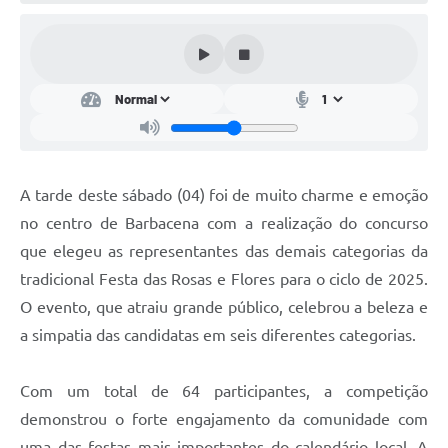
Conta de água (SAS)
Cultura
PNAB 2026 - Ciclo 2
Revistas
Intranet
A tarde deste sábado (04) foi de muito charme e emoção
Plano Diretor e Mobilidade Urbana
no centro de Barbacena com a realização do concurso
que elegeu as representantes das demais categorias da
3º Jornada Empreendedora BQ
tradicional Festa das Rosas e Flores para o ciclo de 2025.
Festival Gastronômico
O evento, que atraiu grande público, celebrou a beleza e
a simpatia das candidatas em seis diferentes categorias.
Emprega Barbacena
Plano Municipal de Saneamento Básico
Com um total de 64 participantes, a competição
Regularização de bairros
demonstrou o forte engajamento da comunidade com
uma das festas mais importantes do calendário local. A