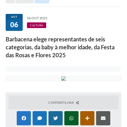
Meio Ambiente
EDOB
OUT
06 OUT 2025
06
Ouvidoria
CULTURA
Transparência
Barbacena elege representantes de seis
Serviços
categorias, da baby à melhor idade, da Festa
das Rosas e Flores 2025
Visite Barbacena
Divulgação de Vagas SEDUC
Servidor
PPP
PPA - PLANO PLURIANUAL 2026/2029
COMPARTILHAR
PCA (Planos de Contratações Anuais)
E-SUS