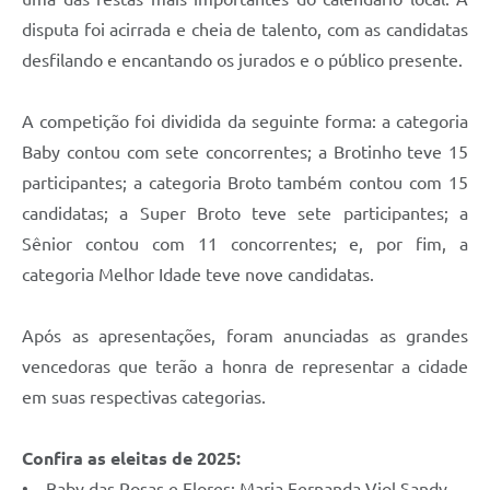
Carta de Serviços
disputa foi acirrada e cheia de talento, com as candidatas
Arquivos para Download
desfilando e encantando os jurados e o público presente.
Legislação
A competição foi dividida da seguinte forma: a categoria
Telefones Úteis
Baby contou com sete concorrentes; a Brotinho teve 15
Transparência
participantes; a categoria Broto também contou com 15
candidatas; a Super Broto teve sete participantes; a
SIC
Sênior contou com 11 concorrentes; e, por fim, a
categoria Melhor Idade teve nove candidatas.
Após as apresentações, foram anunciadas as grandes
vencedoras que terão a honra de representar a cidade
em suas respectivas categorias.
Confira as eleitas de 2025:
• Baby das Rosas e Flores: Maria Fernanda Viol Sandy