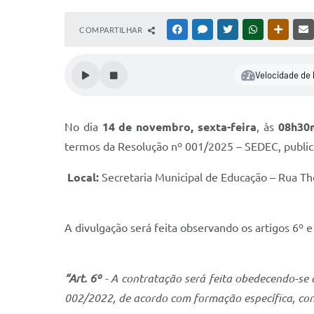
COMPARTILHAR
FACEBOOK
MESSENGER
TWITTER
WHATSAPP
OUTRAS
Velocidade de 
No dia
14 de novembro, sexta-feira
, às
08h30
termos da Resolução nº 001/2025 – SEDEC, publica
Local:
Secretaria Municipal de Educação – Rua Th
A divulgação será feita observando os artigos 6º 
“Art. 6º
- A contratação será feita obedecendo-se a
002/2022, de acordo com formação específica, con