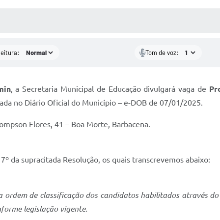
 MÍDIAS
RECEBA NOTÍCIAS
leitura:
Tom de voz:
min
, a Secretaria Municipal de Educação divulgará vaga de
Pr
da no Diário Oficial do Município – e-DOB de 07/01/2025.
ompson Flores, 41 – Boa Morte, Barbacena.
e 7º da supracitada Resolução, os quais transcrevemos abaixo:
 ordem de classificação dos candidatos habilitados através do E
forme legislação vigente.