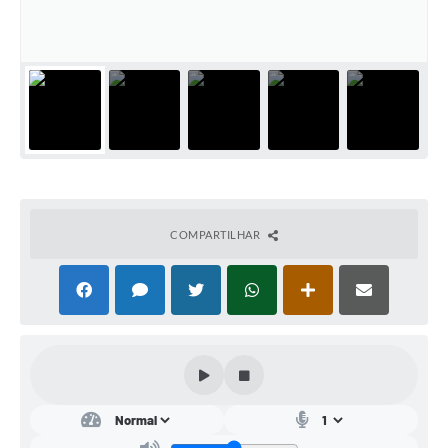
Conta de água (SAS)
Cultura
PNAB 2026 - Ciclo 2
Revistas
Intranet
Plano Diretor e Mobilidade Urbana
COMPARTILHAR
3º Jornada Empreendedora BQ
Festival Gastronômico
Emprega Barbacena
Plano Municipal de Saneamento Básico
Regularização de bairros