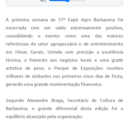
Carta de Serviços
Arquivos para Download
A primeira semana da 57ª Expô Agro Barbacena foi
Legislação
encerrada com um saldo extremamente positivo,
consolidando o evento como uma das maiores
Telefones Úteis
referências do setor agropecuário e de entretenimento
Transparência
em Minas Gerais. Unindo com precisão a excelência
SIC
técnica, o fomento aos negócios locais e uma grade
artística de peso, o Parque de Exposições recebeu
milhares de visitantes nos primeiros cinco dias de festa,
gerando uma grande movimentação financeira.
Segundo Alexandre Braga, Secretário de Cultura de
Barbacena, o grande diferencial desta edição foi o
equilíbrio alcançado pela organização: