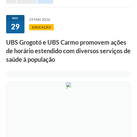
Meio Ambiente
EDOB
MAI
29 MAI 2026
29
Ouvidoria
EDUCAÇÃO
Transparência
UBS Grogotó e UBS Carmo promovem ações
Serviços
de horário estendido com diversos serviços de
saúde à população
Visite Barbacena
Divulgação de Vagas SEDUC
Servidor
PPP
PPA - PLANO PLURIANUAL 2026/2029
PCA (Planos de Contratações Anuais)
E-SUS