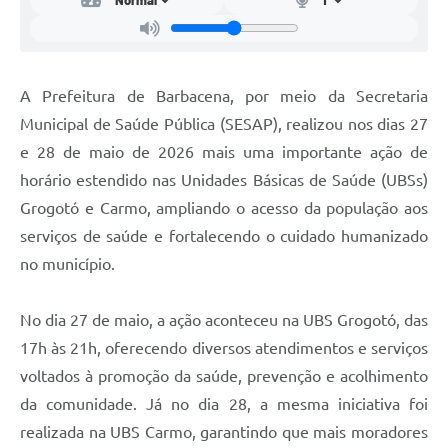
Carta de Serviços
Arquivos para Download
Legislação
A Prefeitura de Barbacena, por meio da Secretaria
Municipal de Saúde Pública (SESAP), realizou nos dias 27
Telefones Úteis
e 28 de maio de 2026 mais uma importante ação de
Transparência
horário estendido nas Unidades Básicas de Saúde (UBSs)
SIC
Grogotó e Carmo, ampliando o acesso da população aos
serviços de saúde e fortalecendo o cuidado humanizado
no município.
No dia 27 de maio, a ação aconteceu na UBS Grogotó, das
17h às 21h, oferecendo diversos atendimentos e serviços
voltados à promoção da saúde, prevenção e acolhimento
da comunidade. Já no dia 28, a mesma iniciativa foi
realizada na UBS Carmo, garantindo que mais moradores