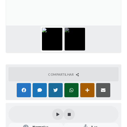
Conta de água (SAS)
Cultura
PNAB 2026 - Ciclo 2
Revistas
Intranet
Plano Diretor e Mobilidade Urbana
3º Jornada Empreendedora BQ
COMPARTILHAR
Festival Gastronômico
Emprega Barbacena
Plano Municipal de Saneamento Básico
Regularização de bairros