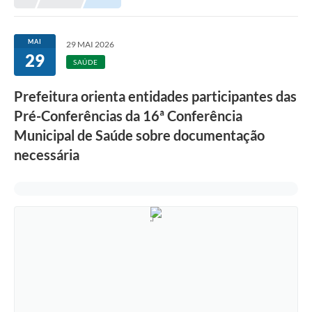
Meio Ambiente
EDOB
MAI
29 MAI 2026
29
Ouvidoria
SAÚDE
Transparência
Prefeitura orienta entidades participantes das
Serviços
Pré-Conferências da 16ª Conferência
Municipal de Saúde sobre documentação
Visite Barbacena
necessária
Divulgação de Vagas SEDUC
Servidor
PPP
PPA - PLANO PLURIANUAL 2026/2029
PCA (Planos de Contratações Anuais)
E-SUS