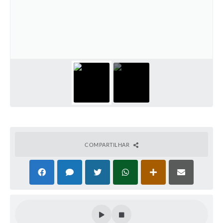
Conta de água (SAS)
Cultura
PNAB 2026 - Ciclo 2
Revistas
Intranet
Plano Diretor e Mobilidade Urbana
3º Jornada Empreendedora BQ
COMPARTILHAR
Festival Gastronômico
Emprega Barbacena
Plano Municipal de Saneamento Básico
Regularização de bairros