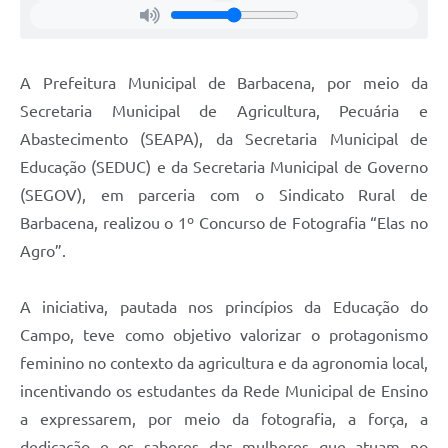
Carta de Serviços
Arquivos para Download
A Prefeitura Municipal de Barbacena, por meio da
Legislação
Secretaria Municipal de Agricultura, Pecuária e
Telefones Úteis
Abastecimento (SEAPA), da Secretaria Municipal de
Transparência
Educação (SEDUC) e da Secretaria Municipal de Governo
(SEGOV), em parceria com o Sindicato Rural de
SIC
Barbacena, realizou o 1º Concurso de Fotografia “Elas no
Agro”.
A iniciativa, pautada nos princípios da Educação do
Campo, teve como objetivo valorizar o protagonismo
feminino no contexto da agricultura e da agronomia local,
incentivando os estudantes da Rede Municipal de Ensino
a expressarem, por meio da fotografia, a força, a
dedicação e os saberes das mulheres que atuam no