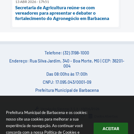
13 ABR 2026 - 17h51
Secretaria de Agricultura reúne-se com
vereadores para apresentar e debater o
fortalecimento do Agronegócio em Barbacena
Telefone: (32) 3198-1000
Endereço: Rua Silva Jardim, 340 - Boa Morte, MG | CEP: 36201-
004
Das 08:00hs às 17:00h
CNPJ: 17.095.043/0001-09
Prefeitura Municipal de Barbacena
Versão do Sistema:
3.5.3 - 19/06/2026
Prefeitura Municipal de Barbacena e os cookies:
Portal atualizado em:
07/08/2026 21:57
Dados Abertos
nosso site usa cookies para melhorar a sua
experiência de navegação. Ao continuar você
ACEITAR
concorda com a nossa
Política de Cookies
e