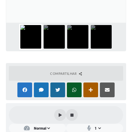
Conta de água (SAS)
Cultura
PNAB 2026 - Ciclo 2
Revistas
Intranet
Plano Diretor e Mobilidade Urbana
COMPARTILHAR
3º Jornada Empreendedora BQ
Festival Gastronômico
Emprega Barbacena
Plano Municipal de Saneamento Básico
Regularização de bairros