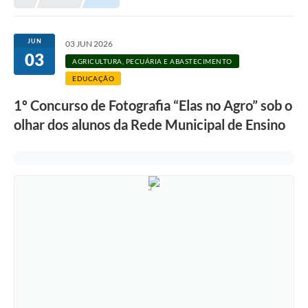
Meio Ambiente
EDOB
JUN
03 JUN 2026
03
Ouvidoria
AGRICULTURA, PECUÁRIA E ABASTECIMENTO
EDUCAÇÃO
Transparência
1º Concurso de Fotografia “Elas no Agro” sob o
Serviços
olhar dos alunos da Rede Municipal de Ensino
Visite Barbacena
Divulgação de Vagas SEDUC
Servidor
PPP
PPA - PLANO PLURIANUAL 2026/2029
PCA (Planos de Contratações Anuais)
E-SUS