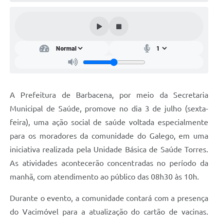
Conta de água (SAS)
Cultura
PNAB 2026 - Ciclo 2
Revistas
Intranet
A Prefeitura de Barbacena, por meio da Secretaria
Plano Diretor e Mobilidade Urbana
Municipal de Saúde, promove no dia 3 de julho (sexta-
feira), uma ação social de saúde voltada especialmente
3º Jornada Empreendedora BQ
para os moradores da comunidade do Galego, em uma
Festival Gastronômico
iniciativa realizada pela Unidade Básica de Saúde Torres.
As atividades acontecerão concentradas no período da
Emprega Barbacena
manhã, com atendimento ao público das 08h30 às 10h.
Plano Municipal de Saneamento Básico
Durante o evento, a comunidade contará com a presença
Regularização de bairros
do Vacimóvel para a atualização do cartão de vacinas.