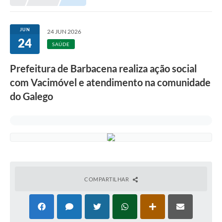
Meio Ambiente
EDOB
JUN
24 JUN 2026
24
Ouvidoria
SAÚDE
Transparência
Prefeitura de Barbacena realiza ação social
Serviços
com Vacimóvel e atendimento na comunidade
do Galego
Visite Barbacena
Divulgação de Vagas SEDUC
Servidor
PPP
PPA - PLANO PLURIANUAL 2026/2029
COMPARTILHAR
PCA (Planos de Contratações Anuais)
E-SUS