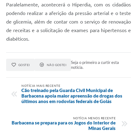
Carta de Serviços
Paralelamente, acontecerá o Hiperdia, com os cidadãos
podendo realizar a aferição da pressão arterial e o teste
Arquivos para Download
de glicemia, além de contar com o serviço de renovação
Legislação
de receitas e a solicitação de exames para hipertensos e
Telefones Úteis
diabéticos.
Transparência
SIC
Seja o primeiro a curtir esta
GOSTEI
NÃO GOSTEI
notícia.
NOTÍCIA MAIS RECENTE
Cão treinado pela Guarda Civil Municipal de
Barbacena apoia maior apreensão de drogas dos
últimos anos em rodovias federais de Goiás
NOTÍCIA MENOS RECENTE
Barbacena se prepara para os Jogos do Interior de
Minas Gerais