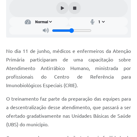
Conta de água (SAS)
Cultura
PNAB 2026 - Ciclo 2
Revistas
No dia 11 de junho, médicos e enfermeiros da Atenção
Intranet
Primária participaram de uma capacitação sobre
Plano Diretor e Mobilidade Urbana
Atendimento Antirrábico Humano, ministrada por
profissionais do Centro de Referência para
3º Jornada Empreendedora BQ
Imunobiológicos Especiais (CRIE).
Festival Gastronômico
O treinamento faz parte da preparação das equipes para
Emprega Barbacena
a descentralização desse atendimento, que passará a ser
Plano Municipal de Saneamento Básico
ofertado gradativamente nas Unidades Básicas de Saúde
(UBS) do município.
Regularização de bairros