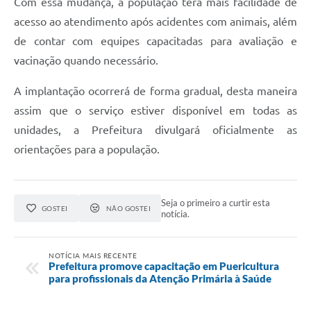
Com essa mudança, a população terá mais facilidade de
Carta de Serviços
acesso ao atendimento após acidentes com animais, além
Arquivos para Download
de contar com equipes capacitadas para avaliação e
Legislação
vacinação quando necessário.
Telefones Úteis
A implantação ocorrerá de forma gradual, desta maneira
assim que o serviço estiver disponível em todas as
Transparência
unidades, a Prefeitura divulgará oficialmente as
SIC
orientações para a população.
Seja o primeiro a curtir esta
GOSTEI
NÃO GOSTEI
notícia.
NOTÍCIA MAIS RECENTE
Prefeitura promove capacitação em Puericultura
para profissionais da Atenção Primária à Saúde