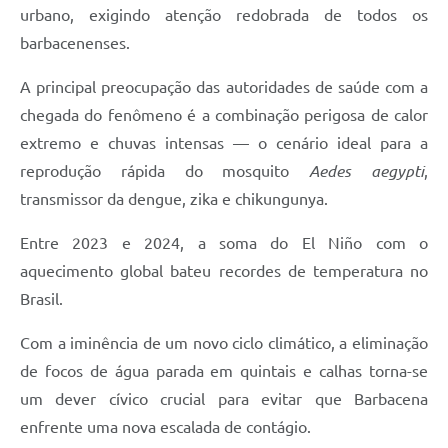
Carta de Serviços
urbano, exigindo atenção redobrada de todos os
barbacenenses.
Arquivos para Download
Legislação
A principal preocupação das autoridades de saúde com a
chegada do fenômeno é a combinação perigosa de calor
Telefones Úteis
extremo e chuvas intensas — o cenário ideal para a
Transparência
reprodução rápida do mosquito
Aedes aegypti
,
transmissor da dengue, zika e chikungunya.
SIC
Entre 2023 e 2024, a soma do El Niño com o
aquecimento global bateu recordes de temperatura no
Brasil.
Com a iminência de um novo ciclo climático, a eliminação
de focos de água parada em quintais e calhas torna-se
um dever cívico crucial para evitar que Barbacena
enfrente uma nova escalada de contágio.