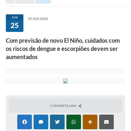
Meio Ambiente
EDOB
JUN
25 JUN 2026
25
Ouvidoria
Transparência
Com previsão de novo El Niño, cuidados com
Serviços
os riscos de dengue e escorpiões devem ser
aumentados
Visite Barbacena
Divulgação de Vagas SEDUC
Servidor
PPP
PPA - PLANO PLURIANUAL 2026/2029
COMPARTILHAR
PCA (Planos de Contratações Anuais)
E-SUS