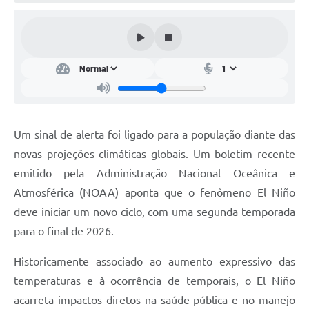
Conta de água (SAS)
Cultura
PNAB 2026 - Ciclo 2
Revistas
Intranet
Um sinal de alerta foi ligado para a população diante das
Plano Diretor e Mobilidade Urbana
novas projeções climáticas globais. Um boletim recente
emitido pela Administração Nacional Oceânica e
3º Jornada Empreendedora BQ
Atmosférica (NOAA) aponta que o fenômeno El Niño
Festival Gastronômico
deve iniciar um novo ciclo, com uma segunda temporada
para o final de 2026.
Emprega Barbacena
Plano Municipal de Saneamento Básico
Historicamente associado ao aumento expressivo das
temperaturas e à ocorrência de temporais, o El Niño
Regularização de bairros
acarreta impactos diretos na saúde pública e no manejo