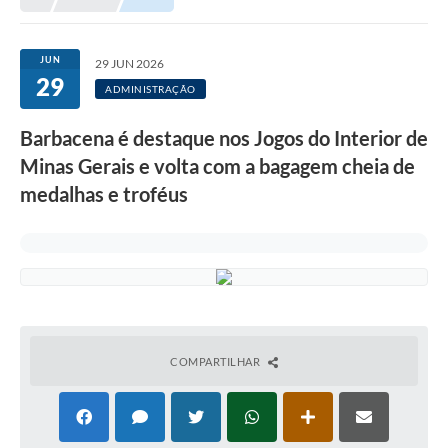
Meio Ambiente
EDOB
JUN
29 JUN 2026
29
Ouvidoria
ADMINISTRAÇÃO
Transparência
Barbacena é destaque nos Jogos do Interior de
Serviços
Minas Gerais e volta com a bagagem cheia de
medalhas e troféus
Visite Barbacena
Divulgação de Vagas SEDUC
Servidor
PPP
PPA - PLANO PLURIANUAL 2026/2029
COMPARTILHAR
PCA (Planos de Contratações Anuais)
E-SUS