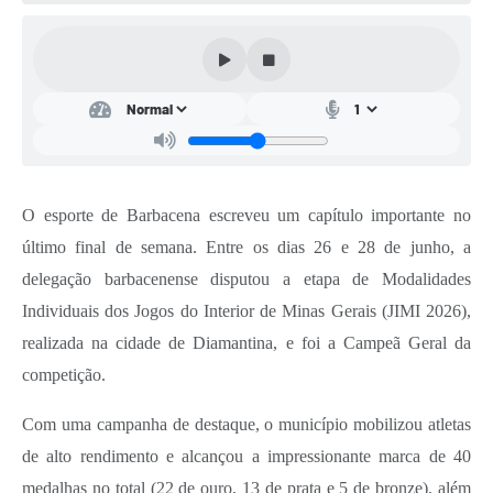
Conta de água (SAS)
Cultura
PNAB 2026 - Ciclo 2
Revistas
Intranet
O esporte de Barbacena escreveu um capítulo importante no
Plano Diretor e Mobilidade Urbana
último final de semana. Entre os dias 26 e 28 de junho, a
delegação barbacenense disputou a etapa de Modalidades
3º Jornada Empreendedora BQ
Individuais dos Jogos do Interior de Minas Gerais (JIMI 2026),
Festival Gastronômico
realizada na cidade de Diamantina, e foi a Campeã Geral da
Emprega Barbacena
competição.
Plano Municipal de Saneamento Básico
Com uma campanha de destaque, o município mobilizou atletas
de alto rendimento e alcançou a impressionante marca de 40
Regularização de bairros
medalhas no total (22 de ouro, 13 de prata e 5 de bronze), além