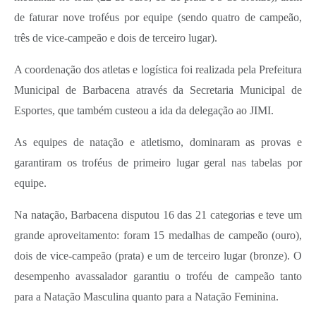
Carta de Serviços
de faturar nove troféus por equipe (sendo quatro de campeão,
Arquivos para Download
três de vice-campeão e dois de terceiro lugar).
Legislação
A coordenação dos atletas e logística foi realizada pela Prefeitura
Telefones Úteis
Municipal de Barbacena através da Secretaria Municipal de
Esportes, que também custeou a ida da delegação ao JIMI.
Transparência
As equipes de natação e atletismo, dominaram as provas e
SIC
garantiram os troféus de primeiro lugar geral nas tabelas por
equipe.
Na natação, Barbacena disputou 16 das 21 categorias e teve um
grande aproveitamento: foram 15 medalhas de campeão (ouro),
dois de vice-campeão (prata) e um de terceiro lugar (bronze). O
desempenho avassalador garantiu o troféu de campeão tanto
para a Natação Masculina quanto para a Natação Feminina.