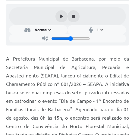
Conta de água (SAS)
Cultura
PNAB 2026 - Ciclo 2
Revistas
Intranet
A Prefeitura Municipal de Barbacena, por meio da
Plano Diretor e Mobilidade Urbana
Secretaria Municipal de Agricultura, Pecuária e
Abastecimento (SEAPA), lançou oficialmente o Edital de
3º Jornada Empreendedora BQ
Chamamento Público nº 001/2026 – SEAPA. A iniciativa
Festival Gastronômico
busca selecionar empresas do setor privado interessadas
em patrocinar o evento "Dia de Campo - 1º Encontro de
Emprega Barbacena
Famílias Rurais de Barbacena". Agendado para o dia 01
Plano Municipal de Saneamento Básico
de agosto, das 8h às 15h, o encontro será realizado no
Regularização de bairros
Centro de Convivência do Horto Florestal Municipal,
localizado no distrito de Pinheiro Grosso. O projeto conta