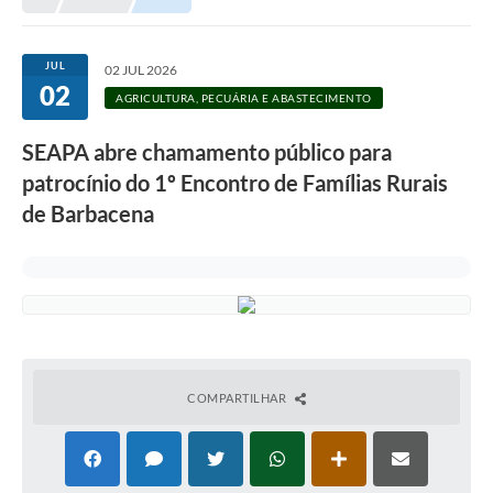
Meio Ambiente
EDOB
JUL
02 JUL 2026
02
Ouvidoria
AGRICULTURA, PECUÁRIA E ABASTECIMENTO
Transparência
SEAPA abre chamamento público para
Serviços
patrocínio do 1º Encontro de Famílias Rurais
de Barbacena
Visite Barbacena
Divulgação de Vagas SEDUC
Servidor
PPP
PPA - PLANO PLURIANUAL 2026/2029
COMPARTILHAR
PCA (Planos de Contratações Anuais)
E-SUS