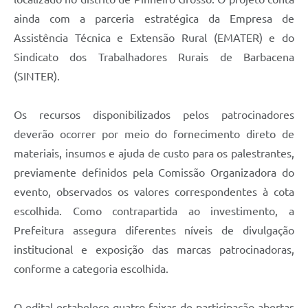
Carta de Serviços
ainda com a parceria estratégica da Empresa de
Arquivos para Download
Assistência Técnica e Extensão Rural (EMATER) e do
Sindicato dos Trabalhadores Rurais de Barbacena
Legislação
(SINTER).
Telefones Úteis
Transparência
Os recursos disponibilizados pelos patrocinadores
deverão ocorrer por meio do fornecimento direto de
SIC
materiais, insumos e ajuda de custo para os palestrantes,
previamente definidos pela Comissão Organizadora do
evento, observados os valores correspondentes à cota
escolhida. Como contrapartida ao investimento, a
Prefeitura assegura diferentes níveis de divulgação
institucional e exposição das marcas patrocinadoras,
conforme a categoria escolhida.
O edital estabelece quatro faixas de participação abertas