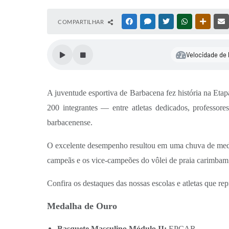
COMPARTILHAR
FACEBOOK
MESSENGER
TWITTER
WHATSAPP
OUTRAS
Velocidade de 
A juventude esportiva de Barbacena fez história na Et
200 integrantes — entre atletas dedicados, professor
barbacenense.
O excelente desempenho resultou em uma chuva de medalh
campeãs e os vice-campeões do vôlei de praia carimbam 
Confira os destaques das nossas escolas e atletas que re
Medalha de Ouro
Basquete Masculino Módulo II:
EPCAR