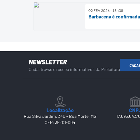
02 FEV 2026 - 13h38
Barbacena é confirmada
NEWSLETTER
CADA
Cadastre-se e receba informativos da Prefeitura
Localização
CNP
Rua Silva Jardim, 340 - Boa Morte, MG
17.095.043/
CEP: 36201-004