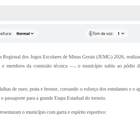
 MÍDIAS
RECEBA NOTÍCIAS
leitura:
Tom de voz:
apa Regional dos Jogos Escolares de Minas Gerais (JEMG) 2026, realiz
es e membros da comissão técnica —, o município subiu ao pódio di
as de ouro, prata e bronze, coroando o esforço dos estudantes e o apoi
o passaporte para a grande Etapa Estadual do torneio.
presentaram o município com garra e espírito esportivo: