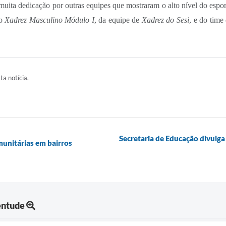
uita dedicação por outras equipes que mostraram o alto nível do espor
o
Xadrez Masculino Módulo I
, da equipe de
Xadrez do Sesi
, e do time
ta notícia.
Secretaria de Educação divulga
omunitárias em bairros
entude