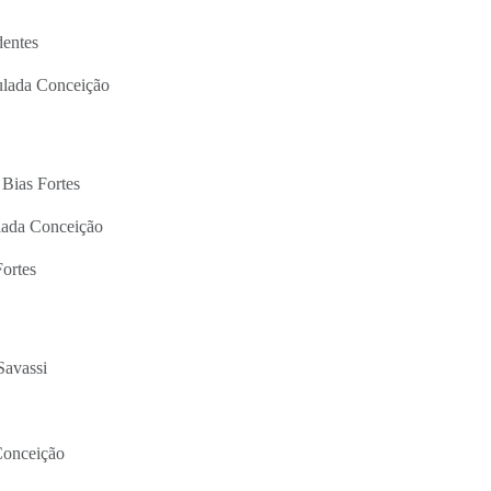
dentes
lada Conceição
Bias Fortes
lada Conceição
ortes
Savassi
Conceição