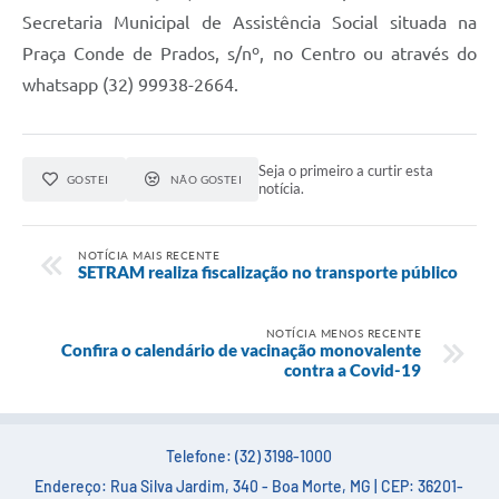
Carta de Serviços
Secretaria Municipal de Assistência Social situada na
Arquivos para Download
Praça Conde de Prados, s/nº, no Centro ou através do
whatsapp (32) 99938-2664.
Legislação
Telefones Úteis
Seja o primeiro a curtir esta
GOSTEI
NÃO GOSTEI
Transparência
notícia.
SIC
NOTÍCIA MAIS RECENTE
SETRAM realiza fiscalização no transporte público
NOTÍCIA MENOS RECENTE
Confira o calendário de vacinação monovalente
contra a Covid-19
Telefone: (32) 3198-1000
Endereço: Rua Silva Jardim, 340 - Boa Morte, MG | CEP: 36201-