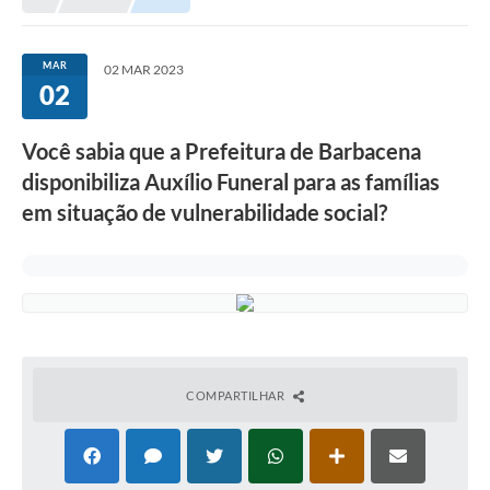
Meio Ambiente
EDOB
MAR
02 MAR 2023
02
Ouvidoria
Transparência
Você sabia que a Prefeitura de Barbacena
Serviços
disponibiliza Auxílio Funeral para as famílias
em situação de vulnerabilidade social?
Visite Barbacena
Divulgação de Vagas SEDUC
Servidor
PPP
PPA - PLANO PLURIANUAL 2026/2029
COMPARTILHAR
PCA (Planos de Contratações Anuais)
E-SUS