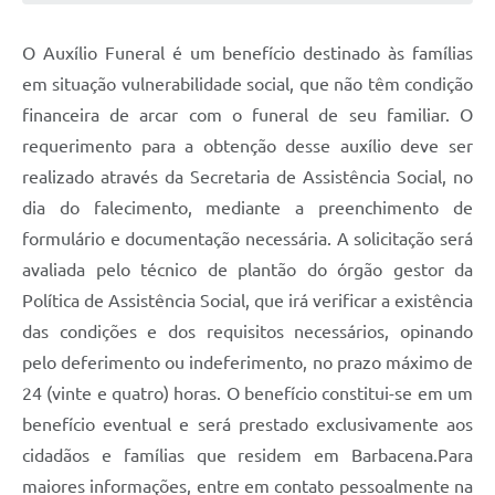
Conta de água (SAS)
O Auxílio Funeral é um benefício destinado às famílias
Cultura
em situação vulnerabilidade social, que não têm condição
financeira de arcar com o funeral de seu familiar. O
PNAB 2026 - Ciclo 2
requerimento para a obtenção desse auxílio deve ser
Revistas
realizado através da Secretaria de Assistência Social, no
Intranet
dia do falecimento, mediante a preenchimento de
formulário e documentação necessária. A solicitação será
Plano Diretor e Mobilidade Urbana
avaliada pelo técnico de plantão do órgão gestor da
3º Jornada Empreendedora BQ
Política de Assistência Social, que irá verificar a existência
das condições e dos requisitos necessários, opinando
Festival Gastronômico
pelo deferimento ou indeferimento, no prazo máximo de
Emprega Barbacena
24 (vinte e quatro) horas. O benefício constitui-se em um
Plano Municipal de Saneamento Básico
benefício eventual e será prestado exclusivamente aos
cidadãos e famílias que residem em Barbacena.Para
Regularização de bairros
maiores informações, entre em contato pessoalmente na