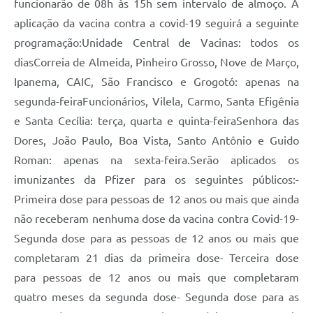
funcionarão de 08h às 15h sem intervalo de almoço. A
Carta de Serviços
aplicação da vacina contra a covid-19 seguirá a seguinte
Arquivos para Download
programação:Unidade Central de Vacinas: todos os
Legislação
diasCorreia de Almeida, Pinheiro Grosso, Nove de Março,
Ipanema, CAIC, São Francisco e Grogotó: apenas na
Telefones Úteis
segunda-feiraFuncionários, Vilela, Carmo, Santa Efigênia
Transparência
e Santa Cecília: terça, quarta e quinta-feiraSenhora das
Dores, João Paulo, Boa Vista, Santo Antônio e Guido
SIC
Roman: apenas na sexta-feira.Serão aplicados os
imunizantes da Pfizer para os seguintes públicos:-
Primeira dose para pessoas de 12 anos ou mais que ainda
não receberam nenhuma dose da vacina contra Covid-19-
Segunda dose para as pessoas de 12 anos ou mais que
completaram 21 dias da primeira dose- Terceira dose
para pessoas de 12 anos ou mais que completaram
quatro meses da segunda dose- Segunda dose para as