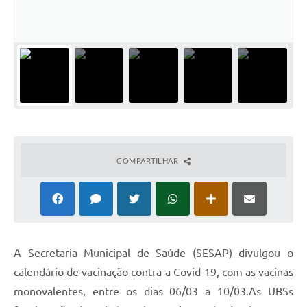
Conta de água (SAS)
Cultura
PNAB 2026 - Ciclo 2
Revistas
Intranet
Plano Diretor e Mobilidade Urbana
COMPARTILHAR
3º Jornada Empreendedora BQ
Festival Gastronômico
Emprega Barbacena
A Secretaria Municipal de Saúde (SESAP) divulgou o
Plano Municipal de Saneamento Básico
calendário de vacinação contra a Covid-19, com as vacinas
Regularização de bairros
monovalentes, entre os dias 06/03 a 10/03.As UBSs