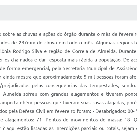
 MÍDIAS
RECEBA NOTÍCIAS
o sobre as chuvas e ações do órgão durante o mês de fevereir
lados de 287mm de chuva em todo o mês. Algumas regiões fo
Colônia Rodrigo Silva e região de Correia de Almeida. Durant
os chamados e dar resposta mais rápida a população. De a
 de forma emergencial, pela Secretaria Municipal de Assistênc
m ainda mostra que aproximadamente 5 mil pessoas foram afet
/prejudicados pelas consequências das tempestades; sendo
a de Almeida sofreu com grandes alagamentos e tiveram pont
 campo também pessoas que tiveram suas casas alagadas, poré
s pela Defesa Civil em fevereiro foram: - Desabrigados: 00- V
 de alagamentos: 71- Pontos de movimentos de massa: 18- Qu
? aqui estão listadas as interdições parciais ou totais, sejam