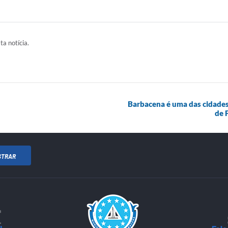
ta notícia.
Barbacena é uma das cidades
de 
STRAR