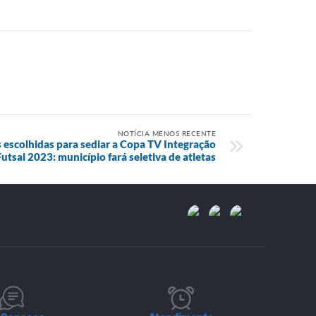
NOTÍCIA MENOS RECENTE
 escolhidas para sediar a Copa TV Integração
Futsal 2023: município fará seletiva de atletas