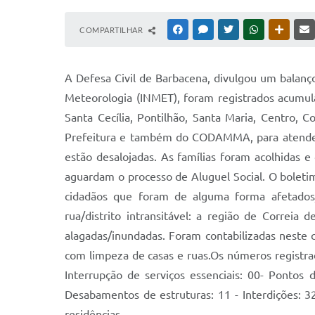
COMPARTILHAR
FACEBOOK
MESSENGER
TWITTER
WHATSAPP
OUTRAS
A Defesa Civil de Barbacena, divulgou um balanç
Meteorologia (INMET), foram registrados acumu
Santa Cecília, Pontilhão, Santa Maria, Centro, 
Prefeitura e também do CODAMMA, para atender 
estão desalojadas. As famílias foram acolhidas e
aguardam o processo de Aluguel Social. O boleti
cidadãos que foram de alguma forma afetados
rua/distrito intransitável: a região de Correi
alagadas/inundadas. Foram contabilizadas neste
com limpeza de casas e ruas.Os números registrado
Interrupção de serviços essenciais: 00- Pontos
Desabamentos de estruturas: 11 - Interdições: 32 
residências.