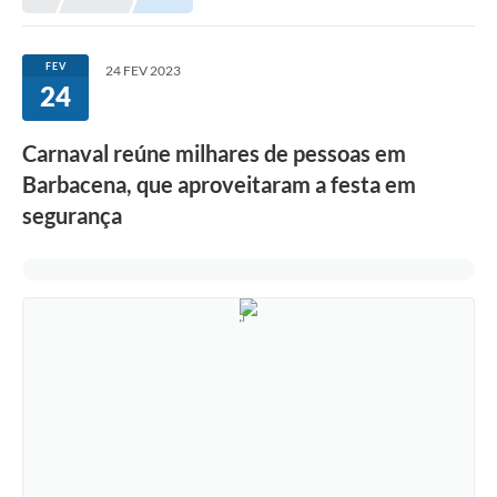
Meio Ambiente
EDOB
FEV
24 FEV 2023
24
Ouvidoria
Transparência
Carnaval reúne milhares de pessoas em
Serviços
Barbacena, que aproveitaram a festa em
segurança
Visite Barbacena
Divulgação de Vagas SEDUC
Servidor
PPP
PPA - PLANO PLURIANUAL 2026/2029
PCA (Planos de Contratações Anuais)
E-SUS