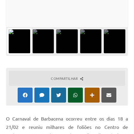
Conta de água (SAS)
Cultura
PNAB 2026 - Ciclo 2
Revistas
Intranet
Plano Diretor e Mobilidade Urbana
3º Jornada Empreendedora BQ
COMPARTILHAR
Festival Gastronômico
Emprega Barbacena
Plano Municipal de Saneamento Básico
O Carnaval de Barbacena ocorreu entre os dias 18 a
Regularização de bairros
21/02 e reuniu milhares de foliões no Centro de