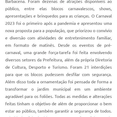
Barbacena. Foram dezenas de atrações disponíveis ao
Carta de Serviços
público, entre elas blocos carnavalescos, shows,
Arquivos para Download
apresentações e brinquedos para as crianças. O Carnaval
Legislação
2023 foi o primeiro após a pandemia e apresentou uma
nova proposta para a população, que priorizou o convívio
Telefones Úteis
e diversão com atividades de entretenimento familiar,
Transparência
em formato de matinês. Desde os eventos de pré-
carnaval, uma grande força-tarefa foi feita envolvendo
SIC
diversos setores da Prefeitura, além da própria Diretoria
de Cultura, Desporto e Turismo. Foram 21 interdições
para que os blocos pudessem desfilar com segurança.
Além disso toda a ornamentação foi pensada de forma a
transformar o jardim municipal em um ambiente
agradável para os foliões. Todas as medidas e alterações
feitas tinham o objetivo de além de proporcionar o bem
estar ao público, também garantir a segurança de todos.