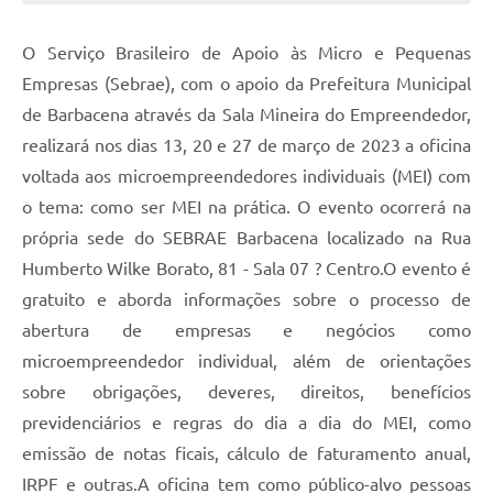
Conta de água (SAS)
O Serviço Brasileiro de Apoio às Micro e Pequenas
Cultura
Empresas (Sebrae), com o apoio da Prefeitura Municipal
de Barbacena através da Sala Mineira do Empreendedor,
PNAB 2026 - Ciclo 2
realizará nos dias 13, 20 e 27 de março de 2023 a oficina
Revistas
voltada aos microempreendedores individuais (MEI) com
Intranet
o tema: como ser MEI na prática. O evento ocorrerá na
própria sede do SEBRAE Barbacena localizado na Rua
Plano Diretor e Mobilidade Urbana
Humberto Wilke Borato, 81 - Sala 07 ? Centro.O evento é
3º Jornada Empreendedora BQ
gratuito e aborda informações sobre o processo de
abertura de empresas e negócios como
Festival Gastronômico
microempreendedor individual, além de orientações
Emprega Barbacena
sobre obrigações, deveres, direitos, benefícios
Plano Municipal de Saneamento Básico
previdenciários e regras do dia a dia do MEI, como
emissão de notas ficais, cálculo de faturamento anual,
Regularização de bairros
IRPF e outras.A oficina tem como público-alvo pessoas