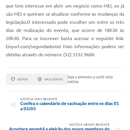
Carta de Serviços
que tem interesse em abrir um negócio como MEI, ou já
Arquivos para Download
são MEI e queiram se atualizar conforme as mudanças da
legislação.O interessado pode escolher um entre os três
Legislação
dias de realização do evento, que ocorre de 18h30 às
Telefones Úteis
20h30. Para se inscrever basta acessar o seguinte link:
tinyurl.com/segundadomei Mais informações podem ser
Transparência
obtidas através do número: (32) 3332 9686
SIC
Seja o primeiro a curtir esta
GOSTEI
NÃO GOSTEI
notícia.
NOTÍCIA MAIS RECENTE
Confira o calendário de vacinação entre os dias 01
a 03/03
NOTÍCIA MENOS RECENTE
Acontece amanhã a eleição dos novos membros do