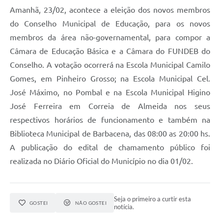
Amanhã, 23/02, acontece a eleição dos novos membros
Conta de água (SAS)
do Conselho Municipal de Educação, para os novos
Cultura
membros da área não-governamental, para compor a
Câmara de Educação Básica e a Câmara do FUNDEB do
PNAB 2026 - Ciclo 2
Conselho. A votação ocorrerá na Escola Municipal Camilo
Revistas
Gomes, em Pinheiro Grosso; na Escola Municipal Cel.
Intranet
José Máximo, no Pombal e na Escola Municipal Higino
José Ferreira em Correia de Almeida nos seus
Plano Diretor e Mobilidade Urbana
respectivos horários de funcionamento e também na
3º Jornada Empreendedora BQ
Biblioteca Municipal de Barbacena, das 08:00 as 20:00 hs.
A publicação do edital de chamamento público foi
Festival Gastronômico
realizada no Diário Oficial do Município no dia 01/02.
Emprega Barbacena
Plano Municipal de Saneamento Básico
Seja o primeiro a curtir esta
GOSTEI
NÃO GOSTEI
Regularização de bairros
notícia.