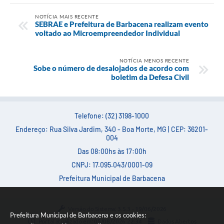
Carta de Serviços
NOTÍCIA MAIS RECENTE
SEBRAE e Prefeitura de Barbacena realizam evento
Arquivos para Download
voltado ao Microempreendedor Individual
Legislação
NOTÍCIA MENOS RECENTE
Telefones Úteis
Sobe o número de desalojados de acordo com
boletim da Defesa Civil
Transparência
SIC
Telefone: (32) 3198-1000
Endereço: Rua Silva Jardim, 340 - Boa Morte, MG | CEP: 36201-
004
Das 08:00hs às 17:00h
CNPJ: 17.095.043/0001-09
Prefeitura Municipal de Barbacena
Versão do Sistema:
3.5.3 - 19/06/2026
Prefeitura Municipal de Barbacena e os cookies:
Portal atualizado em:
05/08/2026 22:34
Dados Abertos