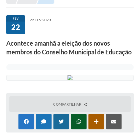
Meio Ambiente
EDOB
FEV
22 FEV 2023
22
Ouvidoria
Transparência
Acontece amanhã a eleição dos novos
Serviços
membros do Conselho Municipal de Educação
Visite Barbacena
Divulgação de Vagas SEDUC
Servidor
PPP
COMPARTILHAR
PPA - PLANO PLURIANUAL 2026/2029
PCA (Planos de Contratações Anuais)
E-SUS