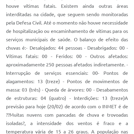
Carta de Serviços
houve vítimas fatais. Existem ainda outras áreas
Arquivos para Download
interditadas na cidade, que seguem sendo monitoradas
pela Defesa Civil. Até o momento não houve necessidade
Legislação
de hospitalização ou encaminhamento de vítimas para os
Telefones Úteis
serviços municipais de saúde. O balanço de efeito das
chuvas é:- Desalojados: 44 pessoas - Desabrigados: 00 -
Transparência
Vítimas fatais: 00 - Feridos: 00 - Outros afetados:
SIC
aproximadamente 250 pessoas afetados indiretamente. -
Interrupção de serviços essenciais: 00- Pontos de
alagamentos: 13 (treze) - Pontos de movimentos de
massa: 03 (três) - Queda de árvores: 00 - Desabamentos
de estruturas: 04 (quatro) - Interdições: 13 (treze)A
previsão para hoje (20/02) de acordo com o INMET é de
??Muitas nuvens com pancadas de chuva e trovoadas
isoladas?, a intensidade dos ventos é fraco e a
temperatura vária de 15 a 26 graus. A população nas