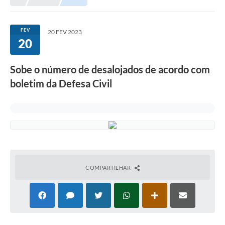
Meio Ambiente
EDOB
FEV
20 FEV 2023
20
Ouvidoria
Transparência
Sobe o número de desalojados de acordo com
Serviços
boletim da Defesa Civil
Visite Barbacena
Divulgação de Vagas SEDUC
Servidor
PPP
COMPARTILHAR
PPA - PLANO PLURIANUAL 2026/2029
PCA (Planos de Contratações Anuais)
E-SUS