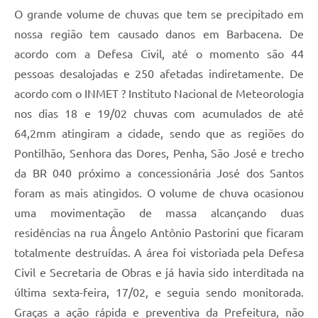
O grande volume de chuvas que tem se precipitado em
Conta de água (SAS)
nossa região tem causado danos em Barbacena. De
Cultura
acordo com a Defesa Civil, até o momento são 44
pessoas desalojadas e 250 afetadas indiretamente. De
PNAB 2026 - Ciclo 2
acordo com o INMET ? Instituto Nacional de Meteorologia
Revistas
nos dias 18 e 19/02 chuvas com acumulados de até
Intranet
64,2mm atingiram a cidade, sendo que as regiões do
Pontilhão, Senhora das Dores, Penha, São José e trecho
Plano Diretor e Mobilidade Urbana
da BR 040 próximo a concessionária José dos Santos
3º Jornada Empreendedora BQ
foram as mais atingidos. O volume de chuva ocasionou
uma movimentação de massa alcançando duas
Festival Gastronômico
residências na rua Ângelo Antônio Pastorini que ficaram
Emprega Barbacena
totalmente destruídas. A área foi vistoriada pela Defesa
Plano Municipal de Saneamento Básico
Civil e Secretaria de Obras e já havia sido interditada na
última sexta-feira, 17/02, e seguia sendo monitorada.
Regularização de bairros
Graças a ação rápida e preventiva da Prefeitura, não