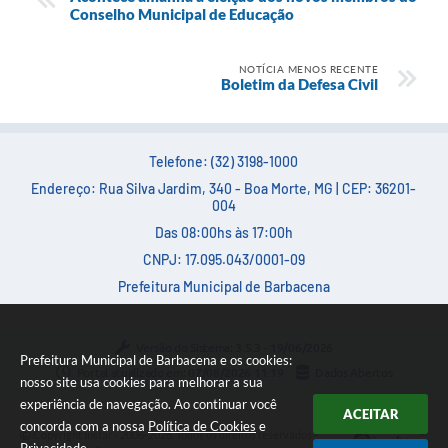
Conselho Municipal de Educação
NOTÍCIA MENOS RECENTE
Boletim da Defesa Civil
Telefone: (32) 3198-1000
Endereço: Rua Silva Jardim, 340 - Boa Morte, MG | CEP: 36201-
004
Das 08:00hs às 17:00h
CNPJ: 17.095.043/0001-09
Prefeitura Municipal de Barbacena
Versão do Sistema:
3.5.3 - 19/06/2026
Prefeitura Municipal de Barbacena e os cookies:
Portal atualizado em:
07/08/2026 11:19
Dados Abertos
nosso site usa cookies para melhorar a sua
experiência de navegação. Ao continuar você
ACEITAR
concorda com a nossa
Política de Cookies
e
Copyright Instar - 2006-2026. Todos os direitos reservados -