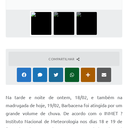
Conta de água (SAS)
Cultura
PNAB 2026 - Ciclo 2
Revistas
Intranet
COMPARTILHAR
Plano Diretor e Mobilidade Urbana
3º Jornada Empreendedora BQ
Festival Gastronômico
Emprega Barbacena
Na tarde e noite de ontem, 18/02, e também na
madrugada de hoje, 19/02, Barbacena foi atingida por um
Plano Municipal de Saneamento Básico
grande volume de chuva. De acordo com o INMET ?
Regularização de bairros
Instituto Nacional de Meteorologia nos dias 18 e 19 de