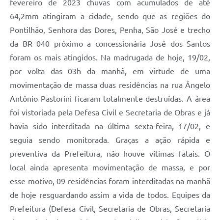
fevereiro de 2023 chuvas com acumulados de até
Carta de Serviços
64,2mm atingiram a cidade, sendo que as regiões do
Arquivos para Download
Pontilhão, Senhora das Dores, Penha, São José e trecho
Legislação
da BR 040 próximo a concessionária José dos Santos
foram os mais atingidos. Na madrugada de hoje, 19/02,
Telefones Úteis
por volta das 03h da manhã, em virtude de uma
Transparência
movimentação de massa duas residências na rua Ângelo
Antônio Pastorini ficaram totalmente destruídas. A área
SIC
foi vistoriada pela Defesa Civil e Secretaria de Obras e já
havia sido interditada na última sexta-feira, 17/02, e
seguia sendo monitorada. Graças a ação rápida e
preventiva da Prefeitura, não houve vítimas fatais. O
local ainda apresenta movimentação de massa, e por
esse motivo, 09 residências foram interditadas na manhã
de hoje resguardando assim a vida de todos. Equipes da
Prefeitura (Defesa Civil, Secretaria de Obras, Secretaria