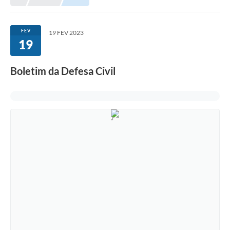
Meio Ambiente
EDOB
FEV
19 FEV 2023
19
Ouvidoria
Transparência
Boletim da Defesa Civil
Serviços
Visite Barbacena
Divulgação de Vagas SEDUC
Servidor
PPP
PPA - PLANO PLURIANUAL 2026/2029
PCA (Planos de Contratações Anuais)
E-SUS