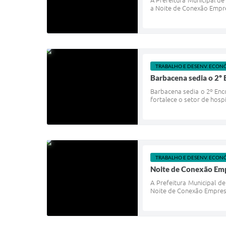
A Prefeitura Municipal de
a Noite de Conexão Empre
TRABALHO E DESENV. ECON
Barbacena sedia o 2º
Barbacena sedia o 2º Enc
fortalece o setor de hosp
TRABALHO E DESENV. ECON
Noite de Conexão Empr
A Prefeitura Municipal d
Noite de Conexão Empresar