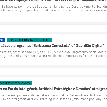
 Feirão de Empregos com mais de 150 vagas e oportunidades para 
de Barbacena, por meio da Secretaria Municipal de Desenvolvimento Econôm
rbacena. A ação, que visa aproximar empresas e trabalhadores, acontecerá
ÇÃO
TRABALHO E DESENV. ECONÔMICO
te sábado programas "Barbacena Conectada" e "Guardião Digital"
a realiza, neste sábado (08), às 10h30, o evento de lançamento oficial dos 
raça dos Andradas e marca a entrega de duas importantes frentes do projeto 
O E DESENV. ECONÔMICO
na Era da Inteligência Artificial: Estratégias e Desafios” atrai g
e Barbacena, por meio da Secretaria Municipal de Desenvolvimento Econômic
ra da Inteligência Artificial: Estratégias e Desafios”, ministrada por Jony Lan,