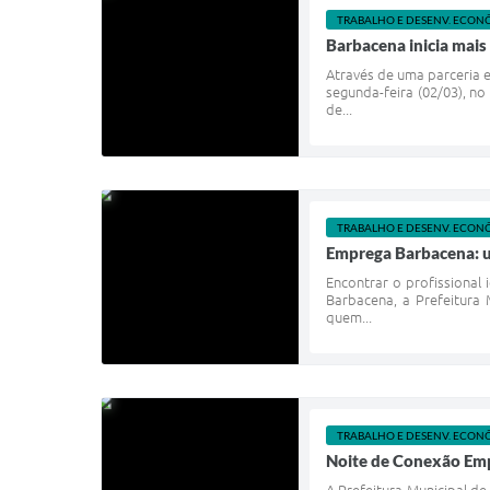
TRABALHO E DESENV. ECON
Barbacena inicia mai
Através de uma parceria e
segunda-feira (02/03), n
de...
TRABALHO E DESENV. ECON
Emprega Barbacena: u
Encontrar o profissional
Barbacena, a Prefeitura 
quem...
TRABALHO E DESENV. ECON
Noite de Conexão Emp