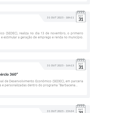
OUT
31 OUT 2025 - 18h11
31
co (SEDEC), realiza no dia 13 de novembro, o primeiro
e estimular a geração de emprego e renda no município.
OUT
31 OUT 2025 - 16h13
31
ércio 360”
cipal de Desenvolvimento Econômico (SEDEC), em parceria
as e personalizadas dentro do programa “Barbacena...
OUT
31 OUT 2025 - 15h34
31