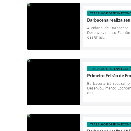
TRABALHO E DESENV. ECON
Barbacena realiza seu
A cidade de Barbacena r
Desenvolvimento Econômi
das 8h às...
TRABALHO E DESENV. ECON
Primeiro Feirão de Em
Barbacena irá realizar 
Desenvolvimento Econômic
das...
TRABALHO E DESENV. ECON