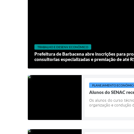
TRABALHO E DESENV. ECONÔMICO
Prefeitura de Barbacena abre inscrições para pr
consultorias especializadas e premiação de até R$
PLANEJAMENTO ECONÔMIC
Alunos do SENAC rece
Os alunos do curso técn
organização e condução do