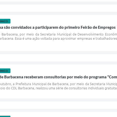
ÔMICO
a são convidados a participarem do primeiro Feirão de Empregos
e Barbacena, por meio da Secretaria Municipal de Desenvolvimento Econômi
rbacena. Essa é uma ação voltada para aproximar empresas e trabalhadores 
ÔMICO
de Barbacena receberam consultorias por meio do programa “Com
 outubro, a Prefeitura Municipal de Barbacena, por meio da Secretaria Muni
o do CDL Barbacena, realizou uma série de consultorias individuais gratuit