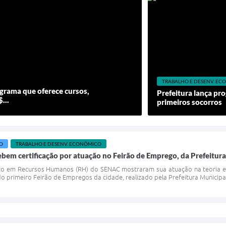
TRABALHO E DESENV. E
ograma que oferece cursos,
Prefeitura lança pr
...
primeiros socorros
O
TRABALHO E DESENV. ECONÔMICO
bem certificação por atuação no Feirão de Emprego, da Prefeitur
ico em Recursos Humanos (RH) do SENAC mostraram sua atuação na teoria e 
 primeiro Feirão de Empregos da cidade, realizado pela Prefeitura Municipal 