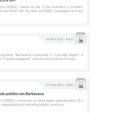
PCD e 50+
ico (SEDEC), realiza no dia 13 de novembro o primeiro
 das 8h às 18h, na sede da SEDEC, localizada na Praça
NOV
06 NOV 2025 - 16h19
06
programas "Barbacena Conectada" e "Guardião Digital". A
"Cidade Inteligente", uma Parceria Público-Privada...
NOV
04 NOV 2025 - 18h06
04
rande público em Barbacena
o (SEDEC), promoveu na noite desta segunda-feira (3) a
 especialista em marketing digital, vendas e...