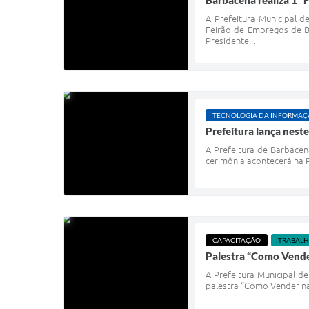
Barbacena realiza 1º
A Prefeitura Municipal 
Feirão de Empregos de Ba
Presidente...
TECNOLOGIA DA INFORMA
Prefeitura lança nes
A Prefeitura de Barbacen
cerimônia acontecerá na P
CAPACITAÇÃO
TRABALH
Palestra “Como Vender 
A Prefeitura Municipal d
palestra “Como Vender na E