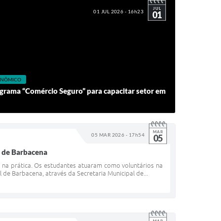
JUL
01 JUL 2026 - 16h23
01
CONÔMICO
ograma “Comércio Seguro” para capacitar setor em
MAR
05 MAR 2026 - 17h54
05
a de Barbacena
na prática. Os estudantes atuaram como voluntários na
de Barbacena, através da Secretaria Municipal de...