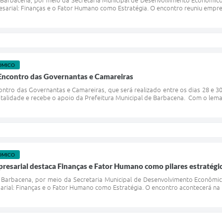
 Barbacena, por meio da Secretaria Municipal de Desenvolvimento Econômico,
sarial: Finanças e o Fator Humano como Estratégia. O encontro reuniu empree
ÔMICO
 Encontro das Governantas e Camareiras
ontro das Governantas e Camareiras, que será realizado entre os dias 28 e 
italidade e recebe o apoio da Prefeitura Municipal de Barbacena. Com o lema “
ÔMICO
esarial destaca Finanças e Fator Humano como pilares estratégic
e Barbacena, por meio da Secretaria Municipal de Desenvolvimento Econômic
ial: Finanças e o Fator Humano como Estratégia. O encontro acontecerá na Pra