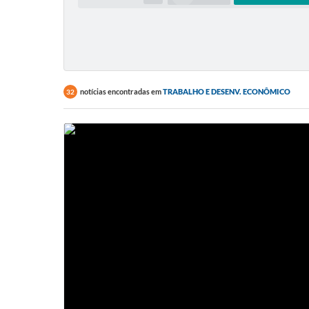
notícias encontradas em
TRABALHO E DESENV. ECONÔMICO
32