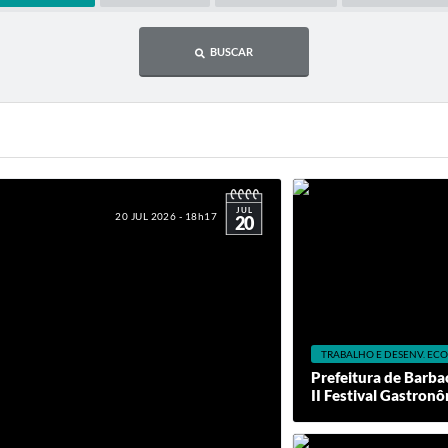
BUSCAR
JUL
20 JUL 2026 - 18h17
20
TRABALHO E DESENV. E
Prefeitura de Barba
II Festival Gastronô