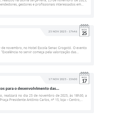
 realizou na última terça-feira, 25 de novembro de 2025,
ndedores, gestores e profissionais interessados em...
NOV
25 NOV 2025 - 17h46
25
30 de novembro, no Hotel Escola Senac Grogotó. O evento
Excelência no servir começa pela valorização das...
NOV
17 NOV 2025 - 15h00
17
os para o desenvolvimento das...
o, realizará no dia 25 de novembro de 2025, às 18h30, a
ça Presidente Antônio Carlos, nº 15, loja – Centro,...