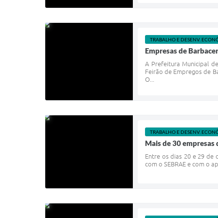
TRABALHO E DESENV. ECON
Empresas de Barbacen
A Prefeitura Municipal d
Feirão de Empregos de Ba
O...
TRABALHO E DESENV. ECON
Mais de 30 empresas 
Entre os dias 20 e 29 de
com o SEBRAE e com o apoi