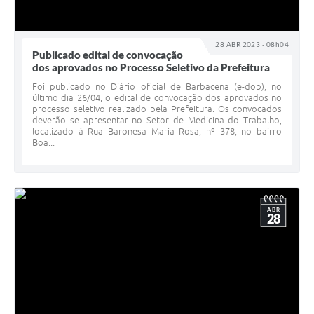
28 ABR 2023 - 08h04
Publicado edital de convocação
dos aprovados no Processo Seletivo da Prefeitura
Foi publicado no Diário oficial de Barbacena (e-dob), no
último dia 26/04, o edital de convocação dos aprovados no
processo seletivo realizado pela Prefeitura. Os convocados
deverão se apresentar no Setor de Medicina do Trabalho,
localizado à Rua Baronesa Maria Rosa, nº 378, no bairro
Boa...
ABR
28