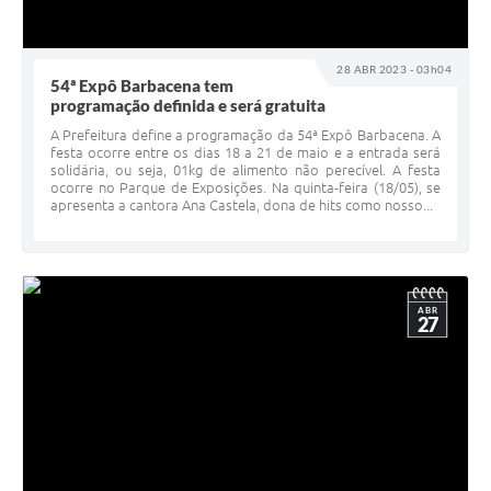
28 ABR 2023 - 03h04
54ª Expô Barbacena tem
programação definida e será gratuita
A Prefeitura define a programação da 54ª Expô Barbacena. A
festa ocorre entre os dias 18 a 21 de maio e a entrada será
solidária, ou seja, 01kg de alimento não perecível. A festa
ocorre no Parque de Exposições. Na quinta-feira (18/05), se
apresenta a cantora Ana Castela, dona de hits como nosso...
ABR
27