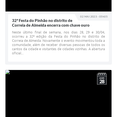
02 MAI 2023 - 05h05
32ª Festa do Pinhão no distrito de
Correia de Almeida encerra com chave ouro
Neste último final de semana, nos dias 28, 29 e 30/04,
ocorreu a 32ª edição da Festa do Pinhão no distrito de
Correia de Almeida. Novamente o evento movimentou toda a
comunidade, além de receber diversas pessoas de todos os
cantos da cidade e visitantes de cidades vizinhas. A abertura
oficial...
ABR
28