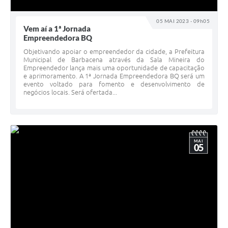
05 MAI 2023 - 09h05
Vem aí a 1ª Jornada
Empreendedora BQ
Objetivando apoiar o empreendedor da cidade, a Prefeitura
Municipal de Barbacena através da Sala Mineira do
Empreendedor lança mais uma oportunidade de capacitação
e aprimoramento. A 1ª Jornada Empreendedora BQ será um
evento voltado para fomento e desenvolvimento de
negócios locais. Será ofertada...
MAI
05