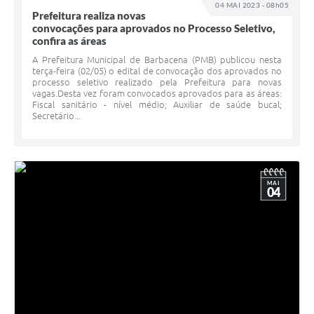
04 MAI 2023 - 08h05
Prefeitura realiza novas
convocações para aprovados no Processo Seletivo,
confira as áreas
A Prefeitura Municipal de Barbacena (PMB) publicou nesta
terça-feira (02/05) o edital de convocação dos aprovados no
processo seletivo realizado pela Prefeitura para novas
vagas.Desta vez foram convocados aprovados para as áreas:
Fiscal sanitário - nível médio; Auxiliar de saúde bucal;
Secretário...
MAI
04