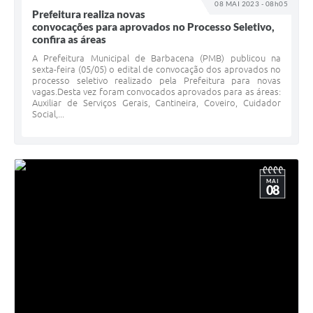
08 MAI 2023 - 08h05
Prefeitura realiza novas
convocações para aprovados no Processo Seletivo,
confira as áreas
A Prefeitura Municipal de Barbacena (PMB) publicou na
sexta-feira (05/05) o edital de convocação dos aprovados no
processo seletivo realizado pela Prefeitura para novas
vagas.Desta vez foram convocados aprovados para as áreas:
Auxiliar de Serviços Gerais, Cantineira, Coveiro, Cuidador
Social,...
MAI
08