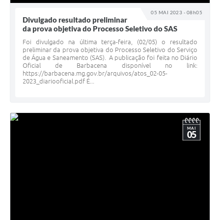
05 MAI 2023 - 08h05
Divulgado resultado preliminar
da prova objetiva do Processo Seletivo do SAS
Foi divulgado na última terça-feira, (02/05) o resultado
preliminar da prova objetiva do Processo Seletivo do Serviço
de Água e Saneamento (SAS). A publicação foi feita no Diário
Oficial de Barbacena disponível no link:
https://barbacena.mg.gov.br/arquivos/atos_02-05-
2023_diariooficial.pdf É...
MAI
05