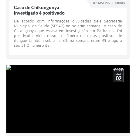
02 MAI 2023 - 08h05
Caso de Chikungunya
investigado é positivado
De acordo com informações divulgadas pela Secretaria
Municipal de Saúde (SESAP) no boletim semanal, o caso de
Chikungunya que estava em investigação em Barbacena foi
positivado. Além disso, o número de casos positivos de
dengue também subiu, na última semana eram 49 e agora
são 56.O número de...
MAI
02