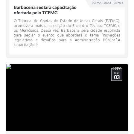
03 MAI 2023 - 08h05
Barbacena sediará capacitação
ofertada pelo TCEMG
O Tribunal de Contas do Estado de Minas Gerais (TCEMG),
promoverá mais uma edição do Encontro Técnico TCEMG e
os Municípios. Dessa vez, Barbacena será cidade escolhida
para sediar o evento que abordará o tema "Inovações
legislativas e desafios para a Administração Pública".A
capacitação é...
MAI
03