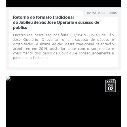
02 MAI 2023 - 05h05
Retorno do formato tradicional
do Jubileu de São José Operário é sucesso de
público
Encerrou-se nesta segunda-feira (01/05) o Jubileu de São
José Operário. O evento foi um sucesso de público e
organização. A última edição desta tradicional celebração
aconteceu em 2019, posteriormente com o surgimento e
crescimento dos casos de Covid-19 e consequentemente a
pandemia a festa em...
MAI
02