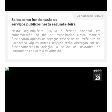
28 ABR 2023 - 08h04
Saiba como funcionarão os
serviços públicos nesta segunda-feira
Nesta segunda-feira (01/05) é feriado nacional, em
comemoração ao dia do trabalhador. Desta maneira
funcionarão apenas os serviços essenciais da Prefeitura de
Barbacena. Alguns outros serviços terão alteração em seu
funcionamento.Em relação a saúde as unidades do
Funcionários e Correia de Almeida...
ABR
28