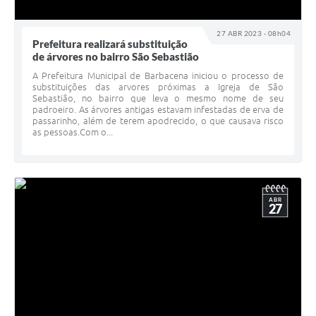
27 ABR 2023 - 08h04
Prefeitura realizará substituição
de árvores no bairro São Sebastião
A Prefeitura Municipal de Barbacena iniciou o processo de
substituições das arvores próximas a Igreja de São
Sebastião, no bairro que leva o mesmo nome de seu
padroeiro. As árvores antigas estavam infestadas de erva de
passarinho, além de terem apodrecido, o que causava risco
as pessoas.Com o...
ABR
27