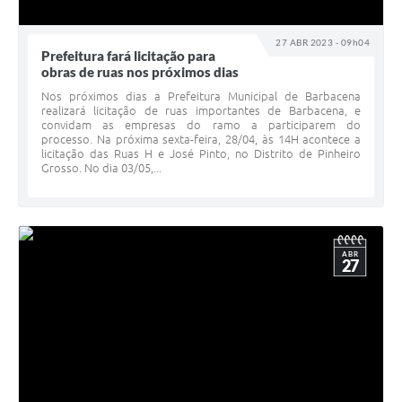
27 ABR 2023 - 09h04
Prefeitura fará licitação para
obras de ruas nos próximos dias
Nos próximos dias a Prefeitura Municipal de Barbacena
realizará licitação de ruas importantes de Barbacena, e
convidam as empresas do ramo a participarem do
processo. Na próxima sexta-feira, 28/04, às 14H acontece a
licitação das Ruas H e José Pinto, no Distrito de Pinheiro
Grosso. No dia 03/05,...
ABR
27