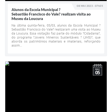
08 MAI 2023 - 07h05
Alunos da Escola Municipal ?
Sebastião Francisco do Vale? realizam visita ao
Museu da Loucura
Na última quinta-feira, 05/03, alunos da Escola Municipal ?
Sebastião Francisco do Vale? realizaram uma visita ao Museu
da Loucura. Essa visitação faz parte do módulo ?Cidadania?,
do programa ?Jovens Mineiros Sustentáveis ? (JMS)?, que
aborda os patrimônios materiais e imateriais, reforçando
assim...
MAI
05