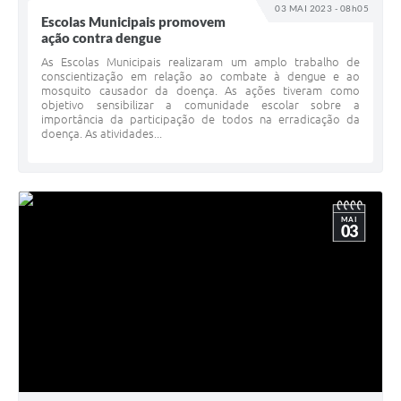
03 MAI 2023 - 08h05
Escolas Municipais promovem
ação contra dengue
As Escolas Municipais realizaram um amplo trabalho de
conscientização em relação ao combate à dengue e ao
mosquito causador da doença. As ações tiveram como
objetivo sensibilizar a comunidade escolar sobre a
importância da participação de todos na erradicação da
doença. As atividades...
MAI
03