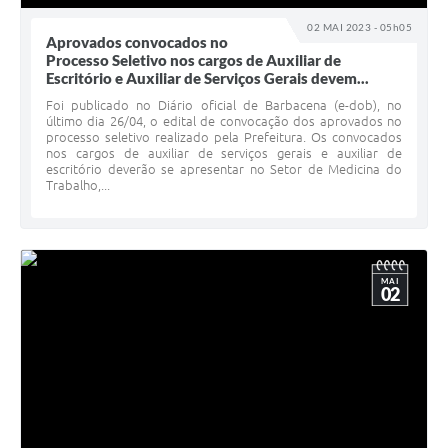
02 MAI 2023 - 05h05
Aprovados convocados no
Processo Seletivo nos cargos de Auxiliar de
Escritório e Auxiliar de Serviços Gerais devem...
Foi publicado no Diário oficial de Barbacena (e-dob), no
último dia 26/04, o edital de convocação dos aprovados no
processo seletivo realizado pela Prefeitura. Os convocados
nos cargos de auxiliar de serviços gerais e auxiliar de
escritório deverão se apresentar no Setor de Medicina do
Trabalho,...
MAI
02