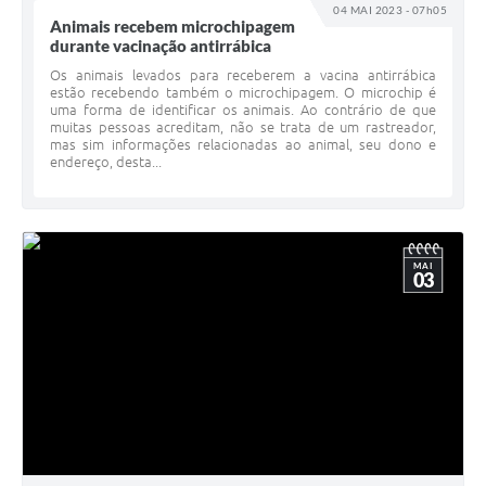
04 MAI 2023 - 07h05
Animais recebem microchipagem
durante vacinação antirrábica
Os animais levados para receberem a vacina antirrábica
estão recebendo também o microchipagem. O microchip é
uma forma de identificar os animais. Ao contrário de que
muitas pessoas acreditam, não se trata de um rastreador,
mas sim informações relacionadas ao animal, seu dono e
endereço, desta...
MAI
03