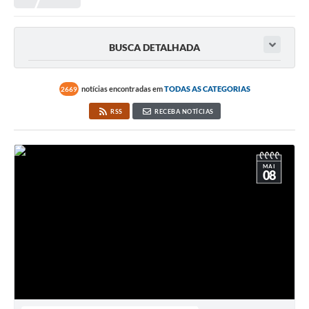
Meio Ambiente
EDOB
BUSCA DETALHADA
Ouvidoria
Transparência
notícias encontradas em
TODAS AS CATEGORIAS
2669
Serviços
RSS
RECEBA NOTÍCIAS
Visite Barbacena
Divulgação de Vagas SEDUC
MAI
08
Servidor
PPP
PPA - PLANO PLURIANUAL 2026/2029
PCA (Planos de Contratações Anuais)
E-SUS