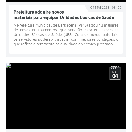
04 MAI 2023 - 08h05
Prefeitura adquire novos
materiais para equipar Unidades Básicas de Saúde
A Prefeitura Municipal de Barbacena (PMB) adquiriu milhares
de novos equipamentos, que servirão para equiparem as
Unidades Básicas de Saúde (UBS). Com os novos materiais,
os servidores poderão trabalhar com melhores condições, o
que reflete diretamente na qualidade do serviço prestado...
MAI
04