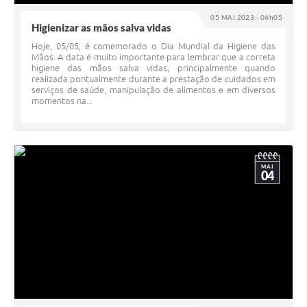
05 MAI 2023 - 06h05
Higienizar as mãos salva vidas
Hoje, 05/05, é comemorado o Dia Mundial da Higiene das
Mãos. A data é muito importante para lembrar que a correta
higiene das mãos salva vidas, principalmente quando
realizada pontualmente durante a prestação de cuidados em
serviços de saúde, manipulação de alimentos e em diversos
momentos na...
MAI
04