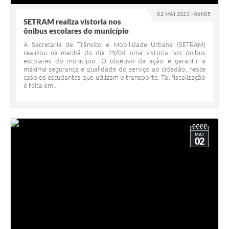
02 MAI 2023 - 06h05
SETRAM realiza vistoria nos
ônibus escolares do município
A Secretaria de Trânsito e Mobilidade Urbana (SETRAM)
realizou na manhã do dia 29/04, uma vistoria nos ônibus
escolares do município. O objetivo da ação é garantir a
máxima segurança e qualidade do serviço ao cidadão, neste
caso os estudantes que utilizam o transporte. Tal fiscalização
é feita em...
MAI
02