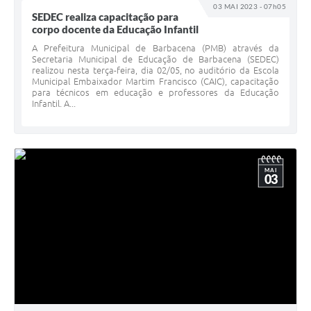
03 MAI 2023 - 07h05
SEDEC realiza capacitação para
corpo docente da Educação Infantil
A Prefeitura Municipal de Barbacena (PMB) através da
Secretaria Municipal de Educação de Barbacena (SEDEC)
realizou nesta terça-feira, dia 02/05, no auditório da Escola
Municipal Embaixador Martim Francisco (CAIC), capacitação
para técnicos em educação e professores da Educação
Infantil. A...
MAI
03