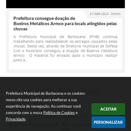
27 ABR 2023 - 05h04
Prefeitura consegue doação de
Bueiros Metálicos Armco para locais atingidos pelas
chuvas
A Prefeitura Municipal de Barbacena (PMB) continua
trabalhando para reestabelecer os estragos causados pelas
chuvas. Desta vez, através da Diretoria Municipal de Defesa
Civil o município conseguiu a doação de Bueiros Metálicos
Armco. O material foi enviado após o município realizar
junto a...
Prefeitura Municipal de Barbacena e os cookies:
nosso site usa cookies para melhorar a sua
experiência de navegação. Ao continuar você
ACEITAR
concorda com a nossa
Política de Cookies
e
Telefone: (32) 3198-1000
Privacidade
.
PERSONALIZAR
Endereço: Rua Silva Jardim, 340 - Boa Morte, MG | CEP: 36201-
004