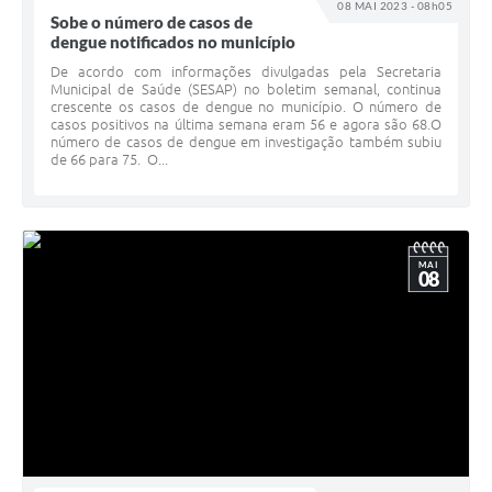
08 MAI 2023 - 08h05
Carta de Serviços
Sobe o número de casos de
dengue notificados no município
Arquivos para Download
De acordo com informações divulgadas pela Secretaria
Municipal de Saúde (SESAP) no boletim semanal, continua
Legislação
crescente os casos de dengue no município. O número de
casos positivos na última semana eram 56 e agora são 68.O
Telefones Úteis
número de casos de dengue em investigação também subiu
de 66 para 75. O...
Transparência
SIC
MAI
08