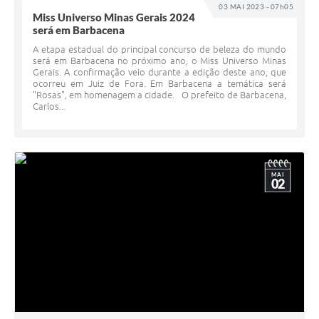
03 MAI 2023 - 07h05
Miss Universo Minas Gerais 2024
será em Barbacena
A etapa estadual do principal concurso de beleza do mundo
será em Barbacena no próximo ano, o Miss Universo Minas
Gerais. A confirmação veio durante a edição deste ano, que
ocorreu em Juiz de Fora. Em Barbacena a temática será
"Rosas", em homenagem a cidade. O prefeito de Barbacena,
Carlos...
MAI
02