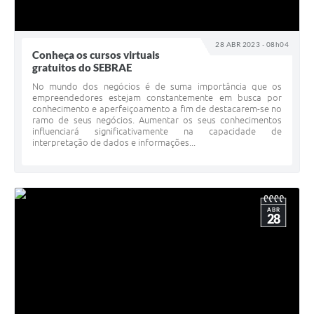
28 ABR 2023 - 08h04
Conheça os cursos virtuais
gratuitos do SEBRAE
No mundo dos negócios é de suma importância que os
empreendedores estejam constantemente em busca por
conhecimento e aperfeiçoamento a fim de destacarem-se no
ramo de seus negócios. Aumentar os seus conhecimentos
influenciará significativamente na capacidade de
interpretação de dados e informações...
ABR
28