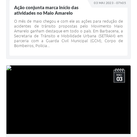
03 MAI 2023 - 07h05
Ação conjunta marca início das
atividades no Maio Amarelo
O mês de maio chegou e com ele as ações para redução de
acidentes de trânsito propostas pelo Movimento Maio
Amarelo ganham destaque em todo o país. Em Barbacena, a
Secretaria de Trânsito e Mobilidade Urbana (SETRAM) em
parceria com a Guarda Civil Municipal (GCM), Corpo de
Bombeiros, Polícia...
MAI
03