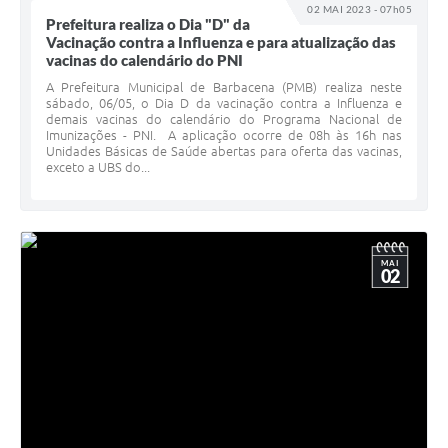
02 MAI 2023 - 07h05
Prefeitura realiza o Dia "D" da
Vacinação contra a Influenza e para atualização das
vacinas do calendário do PNI
A Prefeitura Municipal de Barbacena (PMB) realiza neste
sábado, 06/05, o Dia D da vacinação contra a Influenza e
demais vacinas do calendário do Programa Nacional de
Imunizações - PNI. A aplicação ocorre de 08h às 16h nas
Unidades Básicas de Saúde abertas para oferta das vacinas,
exceto a UBS do...
MAI
02