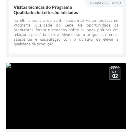
02 MAI 2023 - 08h05
Visitas técnicas do Programa
Qualidade do Leite são iniciadas
Na última semana de abril, iniciaram as visitas técnicas no
Programa Qualidade do Leite. Na oportunidade os
produtores foram orientados sobre as boas práticas em
relação a pecuária leiteira. Além disso, o programa oferece
assistência e capacitação com o objetivo de elevar a
qualidade da produção,...
MAI
02