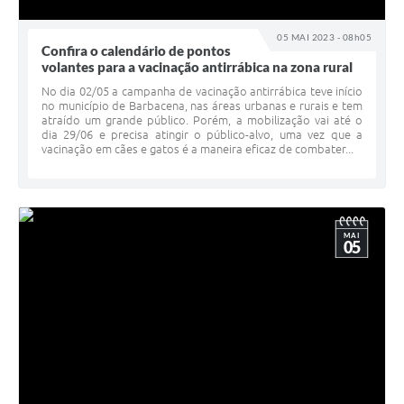
05 MAI 2023 - 08h05
Confira o calendário de pontos
volantes para a vacinação antirrábica na zona rural
No dia 02/05 a campanha de vacinação antirrábica teve início
no município de Barbacena, nas áreas urbanas e rurais e tem
atraído um grande público. Porém, a mobilização vai até o
dia 29/06 e precisa atingir o público-alvo, uma vez que a
vacinação em cães e gatos é a maneira eficaz de combater...
MAI
05