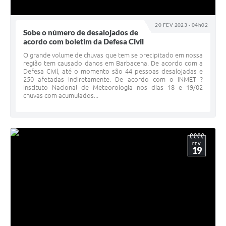
20 FEV 2023 - 04h02
Sobe o número de desalojados de
acordo com boletim da Defesa Civil
O grande volume de chuvas que tem se precipitado em nossa
região tem causado danos em Barbacena. De acordo com a
Defesa Civil, até o momento são 44 pessoas desalojadas e
250 afetadas indiretamente. De acordo com o INMET ?
Instituto Nacional de Meteorologia nos dias 18 e 19/02
chuvas com acumulados...
FEV
19