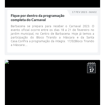
17 FEV 2023 - 06h02
Fique por dentro da programação
completa do Carnaval
Barbacena se prepara para receber o Carnaval 2023. O
evento oficial ocorre entre os dias 18 a 21 de fevereiro no
jardim municipal, no Centro de Barbacena. Hoje já temos a
participação do Bloco Tirando a Máscara e da Santa
Casa.Confira a programação da íntegra: 17/02Bloco Tirando
a Máscara:...
FEV
17