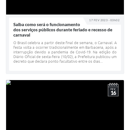
17 FEV 2023 - 03h02
Saiba como será o funcionamento
dos serviços públicos durante feriado e recesso de
carnaval
O Brasil celebra a partir deste final de semana, o Carnaval. A
festa volta a ocorrer tradicionalmente em Barbacena, após a
interrupção devido a pandemia de Covid-19. Na edição do
Diário Oficial de sexta-feira (10/02), a Prefeitura publicou um
decreto que declara ponto facultativo entre os dias...
FEV
16