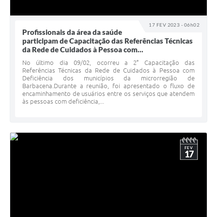
17 FEV 2023 - 06h02
Profissionais da área da saúde
participam de Capacitação das Referências Técnicas
da Rede de Cuidados à Pessoa com...
No último dia 09/02, ocorreu a 2° Capacitação das
Referências Técnicas da Rede de Cuidados à Pessoa com
Deficiência dos municípios da microrregião de
Barbacena.Durante a reunião, foi apresentado o fluxo de
encaminhamento de usuários entre os serviços que atendem
às pessoas com deficiência,...
FEV
17