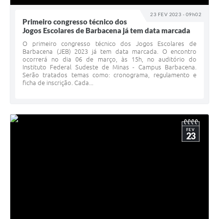
23 FEV 2023 - 09h02
Primeiro congresso técnico dos
Jogos Escolares de Barbacena já tem data marcada
O primeiro congresso técnico dos Jogos Escolares de
Barbacena (JEB) 2023 já tem data marcada. O encontro
ocorrerá no dia 06 de março, às 15h, no auditório do
Instituto Federal Sudeste de Minas - Campus Barbacena.
Serão tratados temas como: cronograma, regulamento e
ficha de inscrição. Cada...
FEV
23