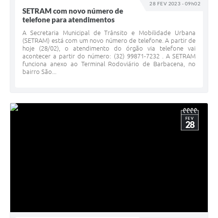
28 FEV 2023 - 09h02
SETRAM com novo número de
telefone para atendimentos
A Secretaria Municipal de Trânsito e Mobilidade Urbana
(SETRAM) está com um novo número de telefone. A partir de
hoje (28/02), o atendimento do órgão via telefone vai
acontecer a partir do número: (32) 99871-7232 . A SETRAM
funciona anexo ao Terminal Rodoviário de Barbacena, no
bairro São...
FEV
28