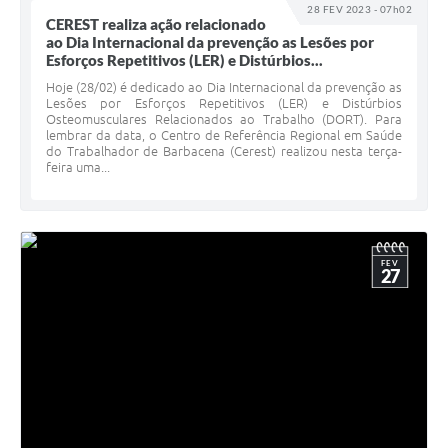
28 FEV 2023 - 07h02
CEREST realiza ação relacionado
ao Dia Internacional da prevenção as Lesões por
Esforços Repetitivos (LER) e Distúrbios...
Hoje (28/02) é dedicado ao Dia Internacional da prevenção as
Lesões por Esforços Repetitivos (LER) e Distúrbios
Osteomusculares Relacionados ao Trabalho (DORT). Para
lembrar da data, o Centro de Referência Regional em Saúde
do Trabalhador de Barbacena (Cerest) realizou nesta terça-
feira uma...
FEV
27