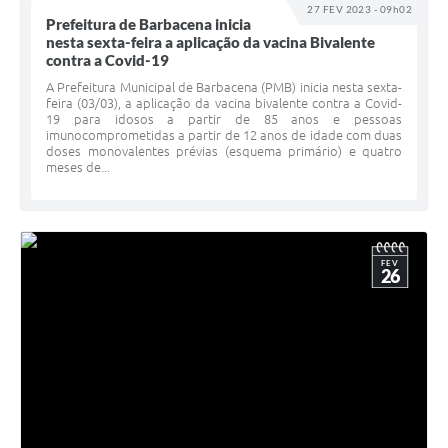
27 FEV 2023 - 09h02
Prefeitura de Barbacena inicia
nesta sexta-feira a aplicação da vacina Bivalente
contra a Covid-19
A Prefeitura Municipal de Barbacena (PMB) inicia nesta sexta-
feira (03/03), a aplicação da vacina bivalente contra a Covid-
19 para idosos a partir de 85 anos e pessoas
imunocomprometidas a partir de 12 anos de idade com duas
doses monovalentes prévias (esquema primário) e quatro
meses de...
FEV
26