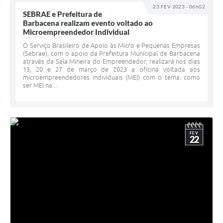
23 FEV 2023 - 06h02
SEBRAE e Prefeitura de
Barbacena realizam evento voltado ao
Microempreendedor Individual
O Serviço Brasileiro de Apoio às Micro e Pequenas Empresas
(Sebrae), com o apoio da Prefeitura Municipal de Barbacena
através da Sala Mineira do Empreendedor, realizará nos dias
13, 20 e 27 de março de 2023 a oficina voltada aos
microempreendedores individuais (MEI) com o tema: como
ser MEI na...
FEV
22