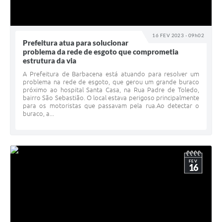
16 FEV 2023 - 09h02
Prefeitura atua para solucionar
problema da rede de esgoto que comprometia
estrutura da via
A Prefeitura de Barbacena está atuando para resolver um
problema na rede de esgoto, que gerou um grande buraco
próximo ao hospital Santa Casa, na Rua Padre de Toledo,
bairro São Sebastião. O local estava perigoso principalmente
para os motoristas que passavam pela rua.Ao detectar o
buraco, a...
FEV
16