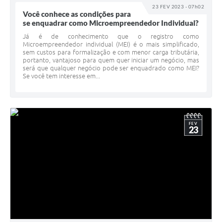
23 FEV 2023 - 07h02
Você conhece as condições para
se enquadrar como Microempreendedor Individual?
Já é de conhecimento que o registro como
Microempreendedor individual (MEI) é o mais simplificado,
sem custos para formalização e com menor carga tributária,
portanto, vantajoso para quem quer iniciar um negócio, mas
será que qualquer negócio pode ser enquadrado como MEI?
Se você tem interesse em...
FEV
23