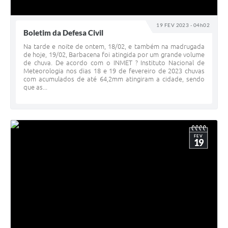
19 FEV 2023 - 04h02
Boletim da Defesa Civil
Na tarde e noite de ontem, 18/02, e também na madrugada
de hoje, 19/02, Barbacena foi atingida por um grande volume
de chuva. De acordo com o INMET ? Instituto Nacional de
Meteorologia nos dias 18 e 19 de fevereiro de 2023 chuvas
com acumulados de até 64,2mm atingiram a cidade, sendo
que as...
FEV
19