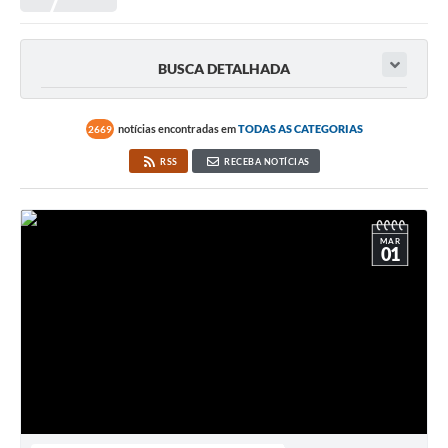
Meio Ambiente
EDOB
BUSCA DETALHADA
Ouvidoria
Transparência
notícias encontradas em
TODAS AS CATEGORIAS
2669
Serviços
RSS
RECEBA NOTÍCIAS
Visite Barbacena
Divulgação de Vagas SEDUC
MAR
01
Servidor
PPP
PPA - PLANO PLURIANUAL 2026/2029
PCA (Planos de Contratações Anuais)
E-SUS