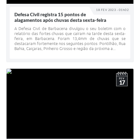
18 FEV 2023 - 01h02
Defesa Civil registra 15 pontos de
alagamentos após chuvas desta sexta-feira
A Defesa Civil de Barbacena divulgou o seu boletim com o
relatório das fortes chuvas que caíram na tarde desta sexta-
feira, em Barbacena. Foram 13,4mm de chuvas que se
destacaram fortemente nos seguintes pontos: Pontilhão, Rua
Bahia, Caiçaras, Pinheiro Grosso e região da próxima a...
FEV
17