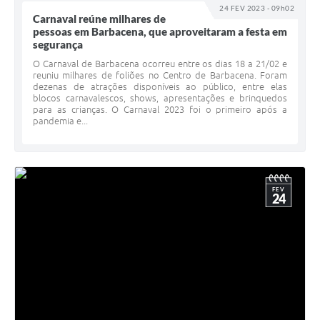
24 FEV 2023 - 09h02
Carnaval reúne milhares de
pessoas em Barbacena, que aproveitaram a festa em
segurança
O Carnaval de Barbacena ocorreu entre os dias 18 a 21/02 e
reuniu milhares de foliões no Centro de Barbacena. Foram
dezenas de atrações disponíveis ao público, entre elas
blocos carnavalescos, shows, apresentações e brinquedos
para as crianças. O Carnaval 2023 foi o primeiro após a
pandemia e...
FEV
24