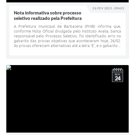
26 FEV 2023 - 09h02
Nota informativa sobre processo
seletivo realizado pela Prefeitura
A Prefeitura Municipal de Barbacena (PMB) informa que,
conforme Nota Oficial divulgada pelo Instituto Avalia, banca
responsável pelo Processo Seletivo, foi identificado erro no
gabarito das provas objetivas que aconteceram hoje, 26/02.
As provas ofereciam alternativas até a letra ‘E’, e o gabarito...
FEV
24