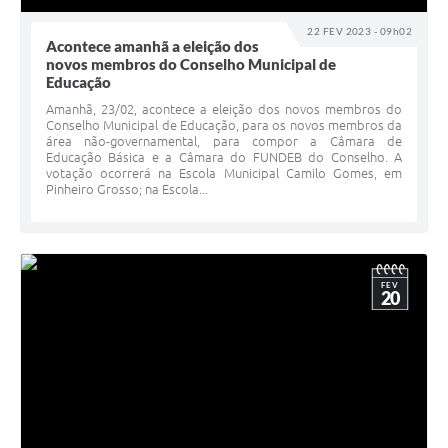
22 FEV 2023 - 09h02
Acontece amanhã a eleição dos
novos membros do Conselho Municipal de
Educação
Amanhã, 23/02, acontece a eleição dos novos membros do
Conselho Municipal de Educação, para os novos membros da
área não-governamental, para compor a Câmara de
Educação Básica e a Câmara do FUNDEB do Conselho. A
votação ocorrerá na Escola Municipal Camilo Gomes, em
Pinheiro Grosso; na Escola...
FEV
20