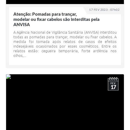
17 FEV 2023 - 07h02
Atenção: Pomadas para trançar,
modelar ou fixar cabelos são interditas pela
ANVISA
A Agência Nacional de Vigilância Sanitária (ANVISA) interditou
todas as pomadas para trançar, modelar ou fixar cabelos. A
medida foi tomada após relatos de casos de efeitos
indesejáveis ocasionados por esses cosméticos. Entre os
relatos estão: cegueira temporária, forte ardência nos
olhos,...
FEV
17