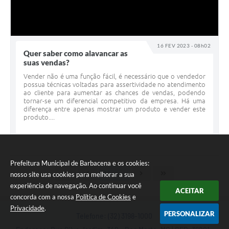
16 FEV 2023 - 08h02
Quer saber como alavancar as
suas vendas?
Vender não é uma função fácil, é necessário que o vendedor
possua técnicas voltadas para assertividade no atendimento
ao cliente para aumentar as chances de vendas, podendo
tornar-se um diferencial competitivo da empresa. Há uma
diferença entre apenas mostrar um produto e vender este
produto....
Prefeitura Municipal de Barbacena e os cookies:
nosso site usa cookies para melhorar a sua
experiência de navegação. Ao continuar você
ACEITAR
concorda com a nossa
Política de Cookies
e
Privacidade
.
PERSONALIZAR
Telefone: (32) 3198-1000