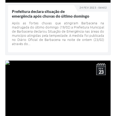
24 FEV 2023 - 06h02
Prefeitura declara situação de
emergência após chuvas do último domingo
Após as fortes chuvas que atingiram Barbacena na
madrugada do último domingo (19/02) a Prefeitura Municipal
de Barbacena declarou Situação de Emergência nas áreas do
município atingidas pela tempestade. A medida foi publicada
no Diário Oficial de Barbacena na noite de ontem (23/02)
através do...
FEV
23