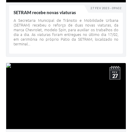
27 FEV 2023 - 09h02
SETRAM recebe novas viaturas
A Secretaria Municipal de Trânsito e Mobilidade Urbana
(SETRAM) recebeu o reforço de duas novas viaturas, da
marca Chevrolet, modelo Spin, para auxiliar os trabalhos do
dia a dia. As viaturas foram entregues no último dia 17/02,
em cerimônia no próprio Pátio da SETRAM, localizado no
terminal...
FEV
27