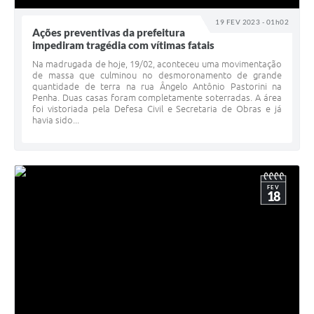
19 FEV 2023 - 01h02
Ações preventivas da prefeitura
impediram tragédia com vítimas fatais
Na madrugada de hoje, 19/02, aconteceu uma movimentação
de massa que culminou no desmoronamento de grande
quantidade de terra na rua Ângelo Antônio Pastorini na
Penha. Duas casas foram completamente soterradas. A área
foi vistoriada pela Defesa Civil e Secretaria de Obras e já
havia sido...
FEV
18