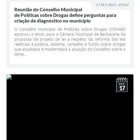
17 FEV 2023 - 07h02
Reunião do Conselho Municipal
de Políticas sobre Drogas define perguntas para
criação de diagnóstico no município
O Conselho Municipal de Políticas sobre Drogas (COMAD)
aprovou o envio para a Câmara Municipal de Barbacena da
proposta de projeto de lei a respeito da reforma das leis
relativas à política, sistema, conselho e fundo sobre drogas
que atualizará e modernizará a atuação do Conselho sobre o
tema...
FEV
17