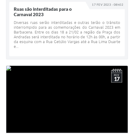
17 FEV 2023 - 08h02
Ruas são interditadas para o
Carnaval 2023
Diversas ruas serão interditadas e outras terão o trânsito
interrompido para as comemorações do Carnaval 2023 em
Barbacena. Entre os dias 18 a 21/02 a região da Praça dos
Andradas será interditada no horário de 12h às 00h, a partir
da esquina com a Rua Getúlio Vargas até a Rua Lima Duarte
e...
FEV
17