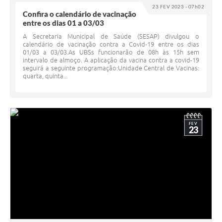
23 FEV 2023 - 07h02
Confira o calendário de vacinação
entre os dias 01 a 03/03
A Secretaria Municipal de Saúde (SESAP) divulgou o
calendário de vacinação contra a Covid-19 entre os dias
01/03 a 03/03.As UBSs funcionarão de 08h às 15h sem
intervalo de almoço. A aplicação da vacina contra a covid-19
seguirá a seguinte programação:Unidade Central de Vacinas:
quarta, quinta...
FEV
23