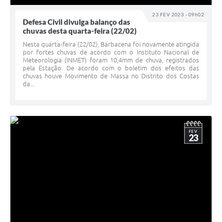
23 FEV 2023 - 09h02
Defesa Civil divulga balanço das
chuvas desta quarta-feira (22/02)
Nesta quarta-feira (22/02), Barbacena foi novamente atingida
por fortes chuvas de acordo com o Instituto Nacional de
Meteorologia (INMET) foram 10,4mm de chuva, registrados
pela Estação. De acordo com o boletim dos efeitos das
chuvas houve Movimento de Massa no Distrito dos Costas
da...
FEV
23