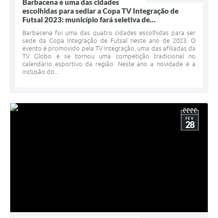
Barbacena é uma das cidades
escolhidas para sediar a Copa TV Integração de
Futsal 2023: município fará seletiva de...
Barbacena foi uma das quatro cidades escolhidas para ser
sede da Copa Integração de Futsal neste ano de 2023. O
evento é promovido pela TV Integração, uma das afiliadas da
TV Globo e se tornou uma competição tradicional no
calendário esportivo da região. Neste ano a novidade é a
inclusão do...
FEV
28