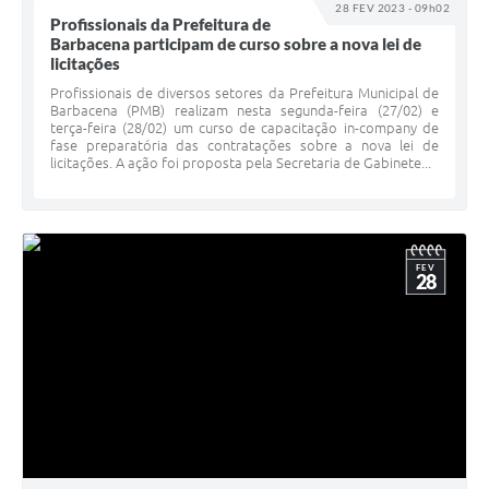
28 FEV 2023 - 09h02
Profissionais da Prefeitura de
Barbacena participam de curso sobre a nova lei de
licitações
Profissionais de diversos setores da Prefeitura Municipal de
Barbacena (PMB) realizam nesta segunda-feira (27/02) e
terça-feira (28/02) um curso de capacitação in-company de
fase preparatória das contratações sobre a nova lei de
licitações. A ação foi proposta pela Secretaria de Gabinete...
FEV
28