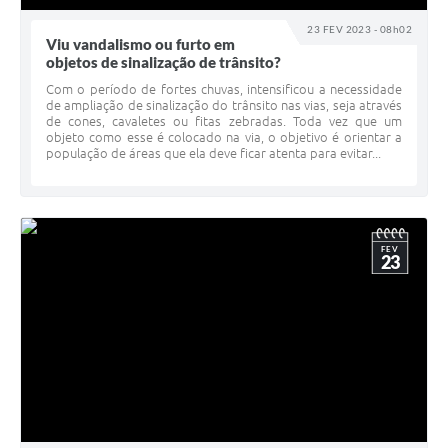
23 FEV 2023 - 08h02
Viu vandalismo ou furto em
objetos de sinalização de trânsito?
Com o período de fortes chuvas, intensificou a necessidade
de ampliação de sinalização do trânsito nas vias, seja através
de cones, cavaletes ou fitas zebradas. Toda vez que um
objeto como esse é colocado na via, o objetivo é orientar a
população de áreas que ela deve ficar atenta para evitar...
FEV
23