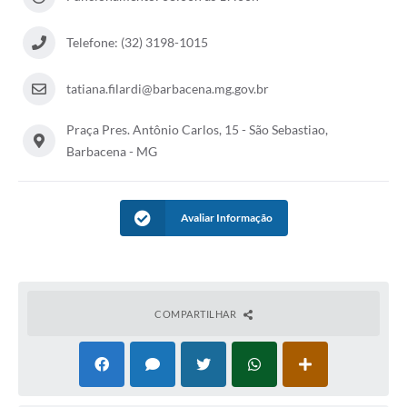
Conta de água (SAS)
Telefone: (32) 3198-1015
Cultura
tatiana.filardi@barbacena.mg.gov.br
PNAB 2026 - Ciclo 2
Praça Pres. Antônio Carlos, 15 - São Sebastiao,
Revistas
Barbacena - MG
Intranet
Plano Diretor e Mobilidade Urbana
Avaliar Informação
3º Jornada Empreendedora BQ
Festival Gastronômico
Emprega Barbacena
COMPARTILHAR
Plano Municipal de Saneamento Básico
Regularização de bairros