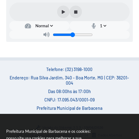
Carta de Serviços
Arquivos para Download
Legislação
Telefones Úteis
Transparência
SIC
Telefone: (32) 3198-1000
Endereço: Rua Silva Jardim, 340 - Boa Morte, MG | CEP: 36201-
004
Das 08:00hs às 17:00h
CNPJ: 17.095.043/0001-09
Prefeitura Municipal de Barbacena
Versão do Sistema:
3.5.3 - 19/06/2026
Prefeitura Municipal de Barbacena e os cookies:
Portal atualizado em:
06/08/2026 22:04
Dados Abertos
nosso site usa cookies para melhorar a sua