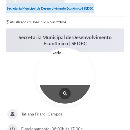
Meio Ambiente
Secretaria Municipal de Desenvolvimento Econômico | SEDEC
EDOB
Atualizado em: 04/05/2026 às 22h34
Ouvidoria
Transparência
Secretaria Municipal de Desenvolvimento
Econômico | SEDEC
Serviços
Visite Barbacena
Divulgação de Vagas SEDUC
Servidor
PPP
PPA - PLANO PLURIANUAL 2026/2029
Tatiana Filardi Campos
PCA (Planos de Contratações Anuais)
E-SUS
Funcionamento: 08:00h às 17:00h