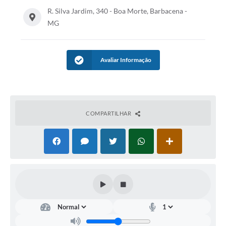
R. Silva Jardim, 340 - Boa Morte, Barbacena -
Conta de água (SAS)
MG
Cultura
PNAB 2026 - Ciclo 2
Avaliar Informação
Revistas
Intranet
Plano Diretor e Mobilidade Urbana
COMPARTILHAR
3º Jornada Empreendedora BQ
Festival Gastronômico
Emprega Barbacena
Plano Municipal de Saneamento Básico
Regularização de bairros