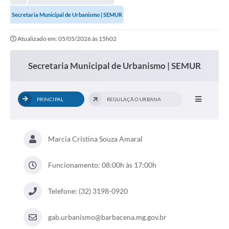
Meio Ambiente
Secretaria Municipal de Urbanismo | SEMUR
EDOB
Atualizado em: 05/05/2026 às 15h02
Ouvidoria
Transparência
Secretaria Municipal de Urbanismo | SEMUR
Serviços
PRINCIPAL
REGULAÇÃO URBANA
Visite Barbacena
Divulgação de Vagas SEDUC
Marcia Cristina Souza Amaral
Servidor
PPP
Funcionamento: 08:00h às 17:00h
PPA - PLANO PLURIANUAL 2026/2029
Telefone: (32) 3198-0920
PCA (Planos de Contratações Anuais)
gab.urbanismo@barbacena.mg.gov.br
E-SUS