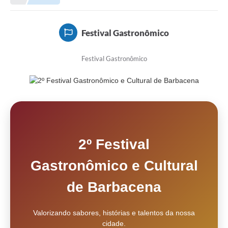
Meio Ambiente
EDOB
Festival Gastronômico
Ouvidoria
Festival Gastronômico
Transparência
Serviços
Visite Barbacena
Divulgação de Vagas SEDUC
2º Festival
Servidor
Gastronômico e Cultural
PPP
PPA - PLANO PLURIANUAL 2026/2029
de Barbacena
PCA (Planos de Contratações Anuais)
Valorizando sabores, histórias e talentos da nossa
E-SUS
cidade.