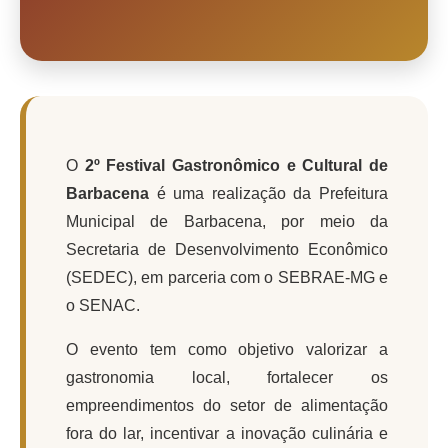
Conta de água (SAS)
Cultura
PNAB 2026 - Ciclo 2
Revistas
O
2º Festival Gastronômico e Cultural de
Intranet
Barbacena
é uma realização da Prefeitura
Municipal de Barbacena, por meio da
Plano Diretor e Mobilidade Urbana
Secretaria de Desenvolvimento Econômico
3º Jornada Empreendedora BQ
(SEDEC), em parceria com o SEBRAE-MG e
Festival Gastronômico
o SENAC.
Emprega Barbacena
O evento tem como objetivo valorizar a
gastronomia local, fortalecer os
Plano Municipal de Saneamento Básico
empreendimentos do setor de alimentação
Regularização de bairros
fora do lar, incentivar a inovação culinária e