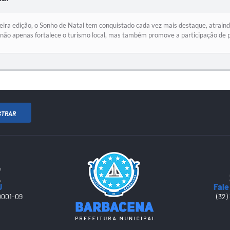
ira edição, o Sonho de Natal tem conquistado cada vez mais destaque, atraind
ão apenas fortalece o turismo local, mas também promove a participação de p
STRAR
J
Fale
0001-09
(32)