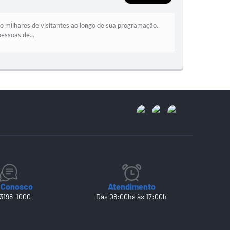
o milhares de visitantes ao longo de sua programação.
essoas de...
 Conosco
Atendimento
 3198-1000
Das 08:00hs às 17:00h