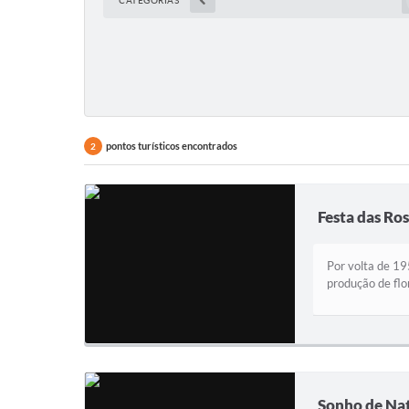
CATEGORIAS
pontos turísticos encontrados
2
Festa das Ros
Por volta de 19
produção de flo
Sonho de Na