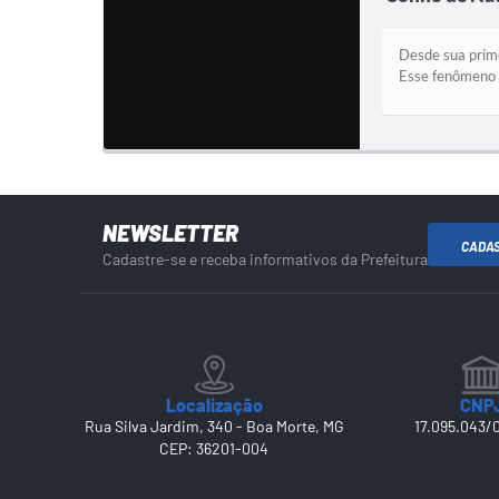
Desde sua prime
Esse fenômeno n
NEWSLETTER
CADA
Cadastre-se e receba informativos da Prefeitura
Localização
CNP
Rua Silva Jardim, 340 - Boa Morte, MG
17.095.043/
CEP: 36201-004