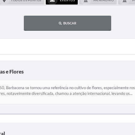
TODOS OS PONTOS
EVENTOS
PATRIMÔNIO
P
BUSCAR
as e Flores
50, Barbacena se tornou uma referência no cultivo de flores, especialmente rosa
res, notavelmente diversificada, chamou a atenção internacional, levando os...
tal