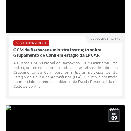
09 JUL 2026 - 17h48
SEGURANÇA PÚBLICA
GCM de Barbacena ministra instrução sobre
Grupamento de Canil em estágio da EPCAR
A Guarda Civil Municipal de Barbacena (GCM) ministrou uma
instrução técnica sobre a rotina e as atividades do seu
Grupamento de Canil para os militares participantes do
Estágio de Polícia da Aeronáutica (EPA). O curso é realizado
no município e atende a soldados da Escola Preparatória de
Cadetes do Ar...
JUL
09