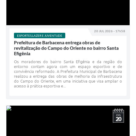
20 JUL 2026 - 17h58
ESPORTES,LAZER E JUVENTUDE
Prefeitura de Barbacena entrega obras de
revitalização do Campo do Oriente no bairro Santa
Efigênia
Os moradores do bairro Santa Efigênia e da região do
entorno contam agora com um espaço esportivo e de
convivência reformado. A Prefeitura Municipal de Barbacena
realizou a entrega das obras de melhoria da infraestrutura
do Campo do Oriente, em uma iniciativa que visa ampliar o
acesso à prática esportiva e...
JUL
20