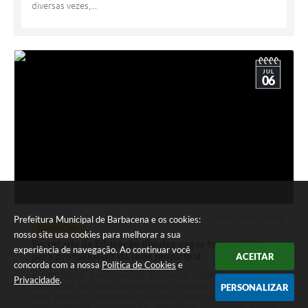
diversas vezes,...
JUL
06
06 JUL 2026 - 14h24
Prefeitura Municipal de Barbacena e os cookies:
EDUCAÇÃO
nosso site usa cookies para melhorar a sua
Secretaria de Educação divulga vagas temporárias
experiência de navegação. Ao continuar você
para profissionais da rede municipal
ACEITAR
concorda com a nossa
Política de Cookies
e
A Secretaria Municipal de Educação (SEDUC) informa a
Privacidade
.
divulgação de vagas temporárias, precárias e excepcionais
PERSONALIZAR
para atuação nas escolas da Rede Municipal de Ensino. As
oportunidades contemplam diferentes cargos e cargas