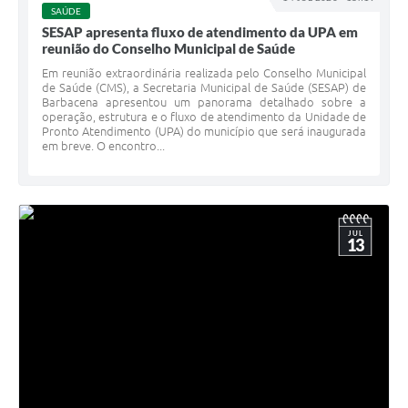
SAÚDE
SESAP apresenta fluxo de atendimento da UPA em
reunião do Conselho Municipal de Saúde
Em reunião extraordinária realizada pelo Conselho Municipal
de Saúde (CMS), a Secretaria Municipal de Saúde (SESAP) de
Barbacena apresentou um panorama detalhado sobre a
operação, estrutura e o fluxo de atendimento da Unidade de
Pronto Atendimento (UPA) do município que será inaugurada
em breve. O encontro...
JUL
13