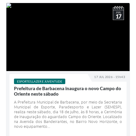
JUL
17
17 JUL 2026 - 15h43
ESPORTES,LAZER E JUVENTUDE
Prefeitura de Barbacena inaugura o novo Campo do
Oriente neste sábado
A Prefeitura Municipal de Barbacena, por meio da Secretaria
Municipal de Esporte, Paradesporto e Lazer (SEMESP),
realiza neste sábado, dia 18 de julho, às 8 horas, a Cerimônia
de Inauguração do aguardado Campo do Oriente. Localizado
na Avenida dos Bandeirantes, no Bairro Novo Horizonte, o
novo equipamento...