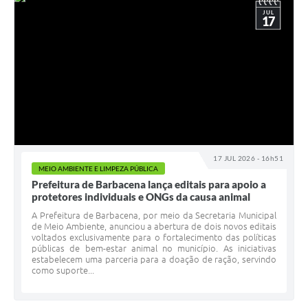
JUL
17
17 JUL 2026 - 16h51
MEIO AMBIENTE E LIMPEZA PÚBLICA
Prefeitura de Barbacena lança editais para apoio a
protetores individuais e ONGs da causa animal
A Prefeitura de Barbacena, por meio da Secretaria Municipal
de Meio Ambiente, anunciou a abertura de dois novos editais
voltados exclusivamente para o fortalecimento das políticas
públicas de bem-estar animal no município. As iniciativas
estabelecem uma parceria para a doação de ração, servindo
como suporte...