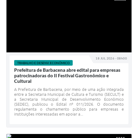
18 JUL 2026 - 08h00
TRABALHO E DESENV. ECONÔMICO
Prefeitura de Barbacena abre edital para empresas
patrocinadoras do II Festival Gastronômico e
Cultural
A Prefeitura de Barbacena, por meio de uma ação integrada
entre a Secretaria Municipal de Cultura e Turismo (SECULT) e
a Secretaria Municipal de Desenvolvimento Econômico
(SEDEC), publicou o Edital nº 011/2026. O documento
regulamenta o chamamento público para empresas e
instituições interessadas em apoiar a...