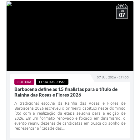
JUL
07
07 JUL 2026 - 17h05
CULTURA
FESTA DAS ROSAS
Barbacena define as 15 finalistas para o título de
Rainha das Rosas e Flores 2026
A tradicional escolha da Rainha das Rosas e Flores de
Barbacena 2026 escreveu o primeiro capítulo neste domingo
(05) com a realização da etapa seletiva para a edição de
2026. Em um formato renovado e focado em dinamismo, o
evento reuniu dezenas de candidatas em busca do sonho de
representar a "Cidade das...