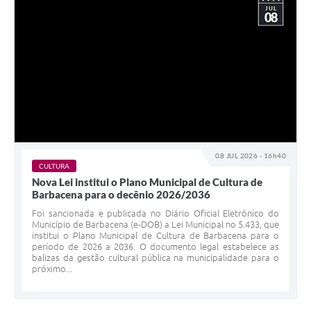
JUL
08
08 JUL 2026 - 16h40
CULTURA
Nova Lei institui o Plano Municipal de Cultura de
Barbacena para o decênio 2026/2036
Foi sancionada e publicada no Diário Oficial Eletrônico do
Município de Barbacena (e-DOB) a Lei Municipal no 5.433, que
institui o Plano Municipal de Cultura de Barbacena para o
período de 2026 a 2036. O documento legal estabelece as
balizas da gestão cultural pública na municipalidade para o
próximo...