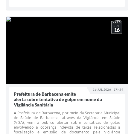
JUL
16
16 JUL 2026 - 17h54
Prefeitura de Barbacena emite
alerta sobre tentativa de golpe em nome da
Vigilância Sanitária
A Prefeitura de Barbacena, por meio da Secretaria Municipal
de Saúde de Barbacena, através da Vigilância em Saúde
(VISA), vem a público alertar sobre tentativas de golpe
envolvendo a cobrança indevida de taxas relacionadas à
fiscalização e emissão de documento pela Vigilância