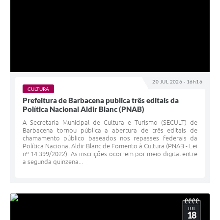
20 JUL 2026 - 16h16
CULTURA
Prefeitura de Barbacena publica três editais da
Política Nacional Aldir Blanc (PNAB)
A Secretaria Municipal de Cultura e Turismo (SECULT) de
Barbacena tornou pública a abertura de três editais de
chamamento público baseados nos repasses federais da
Política Nacional Aldir Blanc de Fomento à Cultura (PNAB - Lei
nº 14.399/2022). As inscrições ocorrem por meio digital entre
a segunda quinzena...
JUL
18