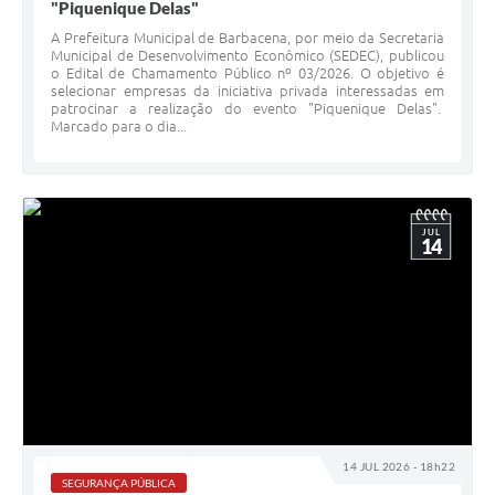
"Piquenique Delas"
A Prefeitura Municipal de Barbacena, por meio da Secretaria
Municipal de Desenvolvimento Econômico (SEDEC), publicou
o Edital de Chamamento Público nº 03/2026. O objetivo é
selecionar empresas da iniciativa privada interessadas em
patrocinar a realização do evento "Piquenique Delas".
Marcado para o dia...
JUL
14
14 JUL 2026 - 18h22
SEGURANÇA PÚBLICA