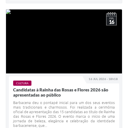
JUL
16
16 JUL 2026 - 18h18
CULTURA
Candidatas à Rainha das Rosas e Flores 2026 são
apresentadas ao público
Barbacena deu o pontapé inicial para um dos seus eventos
mais tradicionais e charmosos. Foi realizada a cerimônia
oficial de apresentação das 15 candidatas ao título de Rainha
das Rosas e Flores 2026. O evento marca o início de uma
jornada de beleza, elegância e celebração da identidade
barbacenense, que...