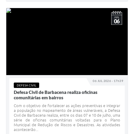
JUL
06
06 JUL 2026 - 17h39
DEFESA CIVIL
Defesa Civil de Barbacena realiza oficinas
comunitárias em bairros
Com o objetivo de fortalecer as ações preventivas e integrar
a população no mapeamento de áreas vulneráveis, a Defesa
Civil de Barbacena realiza, entre os dias 07 e 10 de julho, uma
série de oficinas comunitárias voltadas para o Plano
Municipal de Redução de Riscos e Desastres. As atividades
acontecerão...