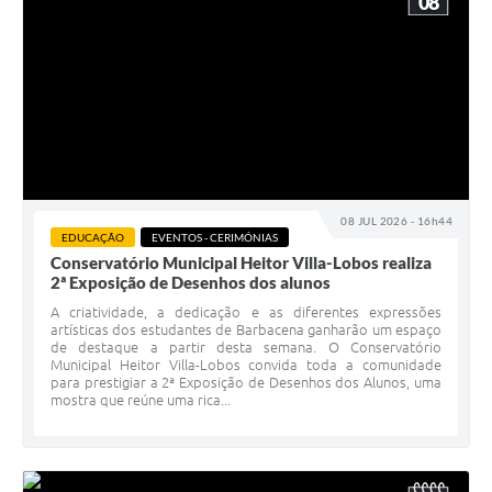
08
08 JUL 2026 - 16h44
EDUCAÇÃO
EVENTOS - CERIMÓNIAS
Conservatório Municipal Heitor Villa-Lobos realiza
2ª Exposição de Desenhos dos alunos
A criatividade, a dedicação e as diferentes expressões
artísticas dos estudantes de Barbacena ganharão um espaço
de destaque a partir desta semana. O Conservatório
Municipal Heitor Villa-Lobos convida toda a comunidade
para prestigiar a 2ª Exposição de Desenhos dos Alunos, uma
mostra que reúne uma rica...