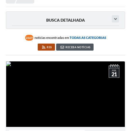
Meio Ambiente
EDOB
BUSCA DETALHADA
Ouvidoria
Transparência
notícias encontradas em
TODAS AS CATEGORIAS
2669
Serviços
RSS
RECEBA NOTÍCIAS
Visite Barbacena
Divulgação de Vagas SEDUC
JUL
21
Servidor
PPP
PPA - PLANO PLURIANUAL 2026/2029
PCA (Planos de Contratações Anuais)
E-SUS