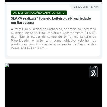
Carta de Serviços
21 JUL 2026 - 17h34
Arquivos para Download
AGRICULTURA, PECUÁRIA E ABASTECIMENTO
SEAPA realiza 2º Torneio Leiteiro de Propriedade
Legislação
em Barbacena
A Prefeitura Municipal de Barbacena, por meio da Secretaria
Telefones Úteis
Municipal de Agricultura, Pecuária e Abastecimento (SEAPA),
deu início às etapas de campo do 2º Torneio Leiteiro de
Transparência
Propriedade. A ação tem como objetivo valorizar os
produtores com foco especial na região de Senhora das
Dores. A SEAPA atua em...
SIC
JUL
20