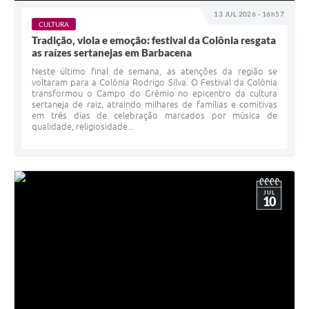
13 JUL 2026 - 16h57
CULTURA
Tradição, viola e emoção: festival da Colônia resgata
as raízes sertanejas em Barbacena
Neste último final de semana, as atenções da região se
voltaram para a Colônia Rodrigo Silva. O Festival da Colônia
transformou o Campo do Grêmio no epicentro da cultura
sertaneja de raiz, atraindo milhares de famílias e comitivas
em três dias de celebração marcados por música de
qualidade, religiosidade...
JUL
10