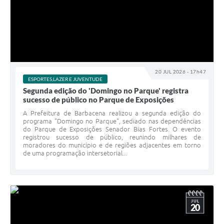
20 JUL 2026 - 17h47
ESPORTES,LAZER E JUVENTUDE
Segunda edição do 'Domingo no Parque' registra
sucesso de público no Parque de Exposições
A Prefeitura de Barbacena realizou a segunda edição do
programa "Domingo no Parque", sediado nas dependências
do Parque de Exposições Senador Bias Fortes. O evento
registrou sucesso de público, reunindo milhares de
moradores do município e de regiões adjacentes em torno
de uma programação intersetorial...
JUL
20