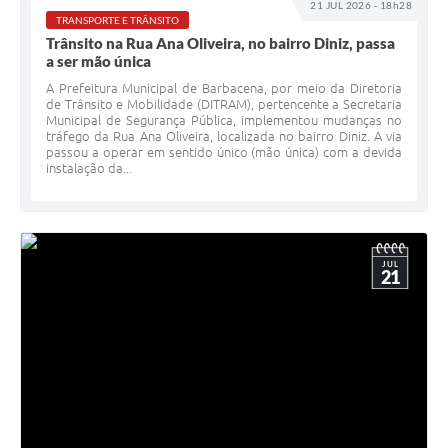
21 JUL 2026 - 18h28
TRANSPORTE E TRÂNSITO
Conta de água (SAS)
Trânsito na Rua Ana Oliveira, no bairro Diniz, passa
a ser mão única
Cultura
A Prefeitura Municipal de Barbacena, por meio da Diretoria
PNAB 2026 - Ciclo 2
de Trânsito e Mobilidade (DITRAM), pertencente a Secretaria
Municipal de Segurança Pública, implementou mudanças no
tráfego da Rua Ana Oliveira, localizada no bairro Diniz. A via
Revistas
passou a operar em sentido único (mão única) com a devida
instalação da...
Intranet
Plano Diretor e Mobilidade Urbana
3º Jornada Empreendedora BQ
JUL
21
Festival Gastronômico
Emprega Barbacena
Plano Municipal de Saneamento Básico
Regularização de bairros