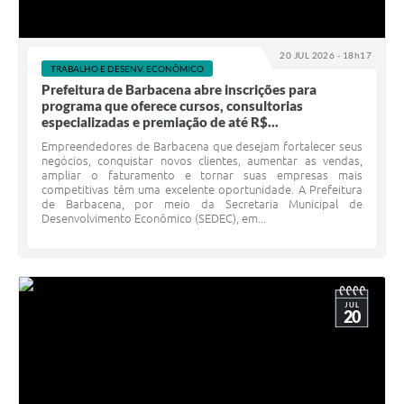
20 JUL 2026 - 18h17
TRABALHO E DESENV. ECONÔMICO
Prefeitura de Barbacena abre inscrições para
programa que oferece cursos, consultorias
especializadas e premiação de até R$...
Empreendedores de Barbacena que desejam fortalecer seus
negócios, conquistar novos clientes, aumentar as vendas,
ampliar o faturamento e tornar suas empresas mais
competitivas têm uma excelente oportunidade. A Prefeitura
de Barbacena, por meio da Secretaria Municipal de
Desenvolvimento Econômico (SEDEC), em...
JUL
20