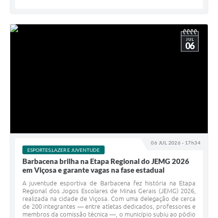
JUL
06
06 JUL 2026 - 17h34
ESPORTES,LAZER E JUVENTUDE
Barbacena brilha na Etapa Regional do JEMG 2026
em Viçosa e garante vagas na fase estadual
A juventude esportiva de Barbacena fez história na Etapa
Regional dos Jogos Escolares de Minas Gerais (JEMG) 2026,
realizada na cidade de Viçosa. Com uma delegação de cerca
de 200 integrantes — entre atletas dedicados, professores e
membros da comissão técnica —, o município subiu ao pódio