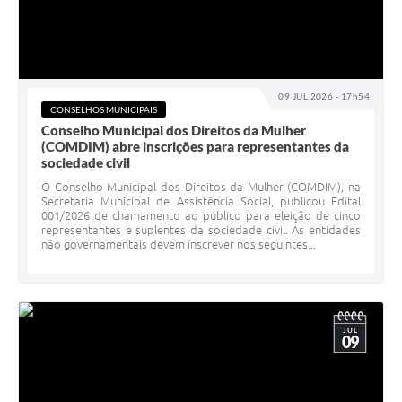
09 JUL 2026 - 17h54
CONSELHOS MUNICIPAIS
Conselho Municipal dos Direitos da Mulher
(COMDIM) abre inscrições para representantes da
sociedade civil
O Conselho Municipal dos Direitos da Mulher (COMDIM), na
Secretaria Municipal de Assistência Social, publicou Edital
001/2026 de chamamento ao público para eleição de cinco
representantes e suplentes da sociedade civil. As entidades
não governamentais devem inscrever nos seguintes...
JUL
09