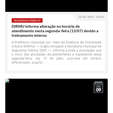
10 JUL 2026 - 16h32
SEGURANÇA PÚBLICA
DIRMU informa alteração no horário de
atendimento nesta segunda-feira (13/07) devido a
treinamento interno
A Prefeitura Municipal, por meio da Diretoria de Mobilidade
Urbana (DIRMU) — órgão vinculado à Secretaria Municipal de
Segurança Pública (SSP) —, informa a toda a população que
o início das atividades de atendimento e expediente nesta
segunda-feira, dia 13 de julho, ocorrerá em horário
diferenciado, a partir...
JUL
09