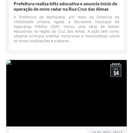
Prefeitura realiza blitz educativa e anuncia início de
operação de novo radar na Rua Cruz das Almas
A Prefeitura de Barbacena, por meio da Diretoria de
Mobilidade Urbana, ligada a Secretaria Municipal de
Segurança Pública (SSP), iniciou uma série de blitzes
educativas na região da Cruz das Almas. A ação tem como
objetivo principal orientar motoristas e motociclistas sobre
as novas sinalizações e preparar...
JUL
14
14 JUL 2026 - 18h19