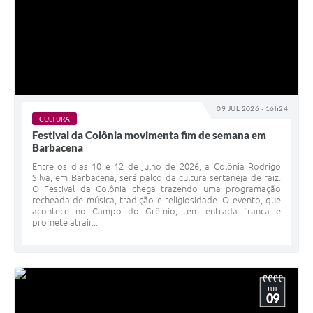
09 JUL 2026 - 16h24
CULTURA
Festival da Colônia movimenta fim de semana em
Barbacena
Entre os dias 10 e 12 de julho de 2026, a Colônia Rodrigo
Silva, em Barbacena, será palco da cultura sertaneja de raiz.
O Festival da Colônia chega trazendo uma programação
recheada de música, tradição e religiosidade. O evento, que
acontece no Campo do Grêmio, tem entrada franca e
promete atrair...
JUL
09