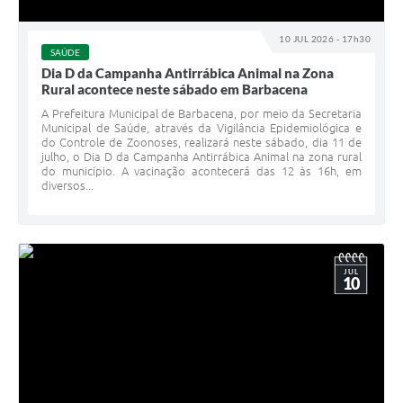
10 JUL 2026 - 17h30
SAÚDE
Dia D da Campanha Antirrábica Animal na Zona
Rural acontece neste sábado em Barbacena
A Prefeitura Municipal de Barbacena, por meio da Secretaria
Municipal de Saúde, através da Vigilância Epidemiológica e
do Controle de Zoonoses, realizará neste sábado, dia 11 de
julho, o Dia D da Campanha Antirrábica Animal na zona rural
do município. A vacinação acontecerá das 12 às 16h, em
diversos...
JUL
10