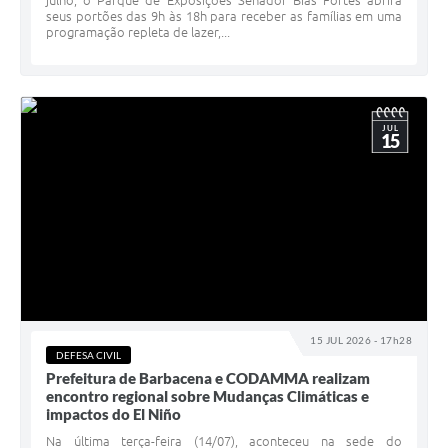
julho, o Parque de Exposições Senador Bias Fortes abrirá
seus portões das 9h às 18h para receber as famílias em uma
programação repleta de lazer,...
JUL
15
15 JUL 2026 - 17h28
DEFESA CIVIL
Prefeitura de Barbacena e CODAMMA realizam
encontro regional sobre Mudanças Climáticas e
impactos do El Niño
Na última terça-feira (14/07), aconteceu na sede do