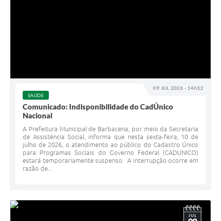
09 JUL 2026 - 14h32
SAÚDE
Comunicado: Indisponibilidade do CadÚnico
Nacional
A Prefeitura Municipal de Barbacena, por meio da Secretaria
de Assistência Social, informa que nesta sexta-feira, 10 de
julho de 2026, o atendimento ao público do Cadastro Único
para Programas Sociais do Governo Federal (CADUNICO)
estará temporariamente suspenso. A interrupção ocorre em
razão de...
JUL