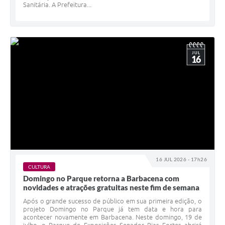
Sanitária. A Prefeitura...
JUL
16
16 JUL 2026 - 17h26
CULTURA
Domingo no Parque retorna a Barbacena com
novidades e atrações gratuitas neste fim de semana
Após o grande sucesso de público em sua primeira edição, o
projeto Domingo no Parque já tem data e hora para
acontecer novamente em Barbacena. Neste domingo, 19 de