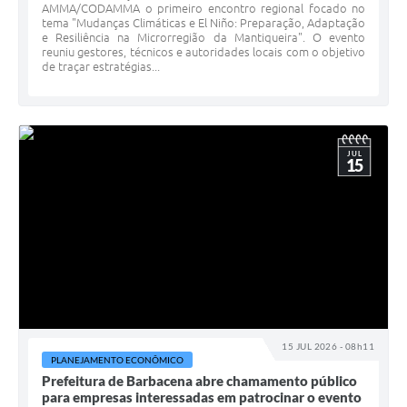
AMMA/CODAMMA o primeiro encontro regional focado no
tema "Mudanças Climáticas e El Niño: Preparação, Adaptação
e Resiliência na Microrregião da Mantiqueira". O evento
reuniu gestores, técnicos e autoridades locais com o objetivo
de traçar estratégias...
JUL
15
15 JUL 2026 - 08h11
PLANEJAMENTO ECONÔMICO
Prefeitura de Barbacena abre chamamento público
para empresas interessadas em patrocinar o evento