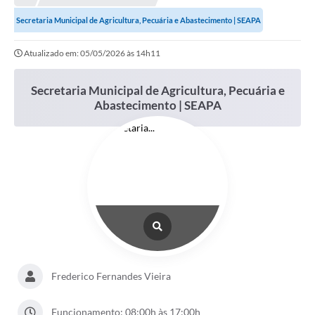
Meio Ambiente
Secretaria Municipal de Agricultura, Pecuária e Abastecimento | SEAPA
EDOB
Atualizado em: 05/05/2026 às 14h11
Ouvidoria
Transparência
Secretaria Municipal de Agricultura, Pecuária e
Abastecimento | SEAPA
Serviços
Visite Barbacena
Divulgação de Vagas SEDUC
Servidor
PPP
PPA - PLANO PLURIANUAL 2026/2029
Frederico Fernandes Vieira
PCA (Planos de Contratações Anuais)
E-SUS
Funcionamento: 08:00h às 17:00h