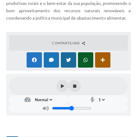
Carta de Serviços
produtivas rurais e o bem-estar da sua população, promovendo o
bom aproveitamento dos recursos naturais renováveis e
Arquivos para Download
coordenando a política municipal de abastecimento alimentar.
Legislação
Telefones Úteis
COMPARTILHAR
Transparência
SIC