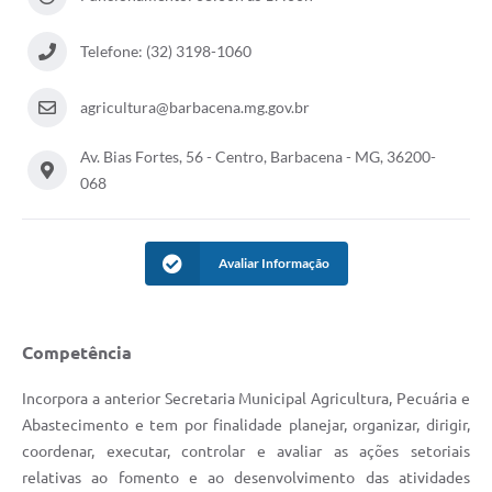
Conta de água (SAS)
Telefone: (32) 3198-1060
Cultura
agricultura@barbacena.mg.gov.br
PNAB 2026 - Ciclo 2
Av. Bias Fortes, 56 - Centro, Barbacena - MG, 36200-
Revistas
068
Intranet
Plano Diretor e Mobilidade Urbana
Avaliar Informação
3º Jornada Empreendedora BQ
Festival Gastronômico
Competência
Emprega Barbacena
Incorpora a anterior Secretaria Municipal Agricultura, Pecuária e
Plano Municipal de Saneamento Básico
Abastecimento e tem por finalidade planejar, organizar, dirigir,
coordenar, executar, controlar e avaliar as ações setoriais
Regularização de bairros
relativas ao fomento e ao desenvolvimento das atividades